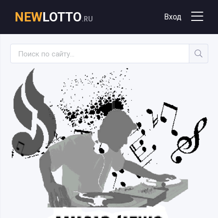
NEW
LOTTO
Вход
.RU