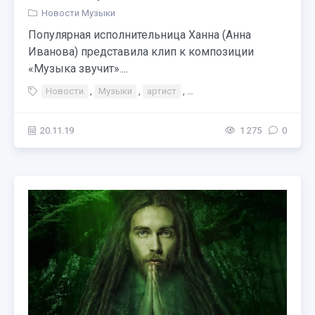
Новости Музыки
Популярная исполнительница Ханна (Анна
Иванова) представила клип к композиции
«Музыка звучит»....
Новости
,
Музыки
,
артист
,
Ханна — Музыка звучит нов
20.11.19
1 275
0