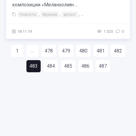
композиции «Меланхолия»....
Новости
,
Музыки
,
артист
,
Doni — Меланхолия новый к
18.11.19
1 320
0
1
...
478
479
480
481
482
483
484
485
486
487