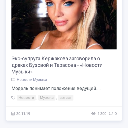
Экс-супруга Кержакова заговорила о
драках Бузовой и Тарасова - «Новости
Музыки»
Новости Музыки
Модель понимает положение ведущей......
Новости
,
Музыки
,
артист
20.11.19
1 200
0