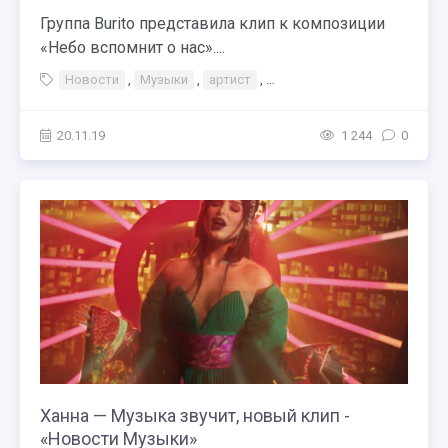
Группа Burito представила клип к композиции
«Небо вспомнит о нас»....
Новости
,
Музыки
,
артист
,
Burito — Небо вспомнит о на
20.11.19
1 244
0
Ханна — Музыка звучит, новый клип -
«Новости Музыки»