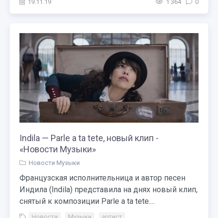
19.11.19
1 364
0
Indila — Parle a ta tete, новый клип -
«Новости Музыки»
Новости Музыки
Французская исполнительница и автор песен
Индила (Indila) представила на днях новый клип,
снятый к композиции Parle a ta tete....
Новости
,
Музыки
,
артист
,
Indila — Parle a ta tete новый