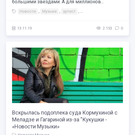
большими звездами. А для миллионов...
Новости
,
Музыки
,
артист
,
Тэги Концерт Персоны
,
13.11.19
2 153
0
Вскрылась подоплека суда Кормухиной с
Меладзе и Гагариной из-за "Кукушки -
«Новости Музыки»
Новости Музыки