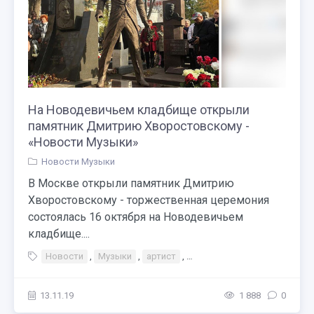
На Новодевичьем кладбище открыли
памятник Дмитрию Хворостовскому -
«Новости Музыки»
Новости Музыки
В Москве открыли памятник Дмитрию
Хворостовскому - торжественная церемония
состоялась 16 октября на Новодевичьем
кладбище....
Новости
,
Музыки
,
артист
,
Тэги Дети Персоны
,
Дми
13.11.19
1 888
0