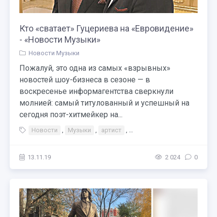
Кто «сватает» Гуцериева на «Евровидение»
- «Новости Музыки»
Новости Музыки
Пожалуй, это одна из самых «взрывных»
новостей шоу-бизнеса в сезоне — в
воскресенье информагентства сверкнули
молнией: самый титулованный и успешный на
сегодня поэт-хитмейкер на...
Новости
,
Музыки
,
артист
,
Тэги Конкурс Премия
,
Пер
13.11.19
2 024
0