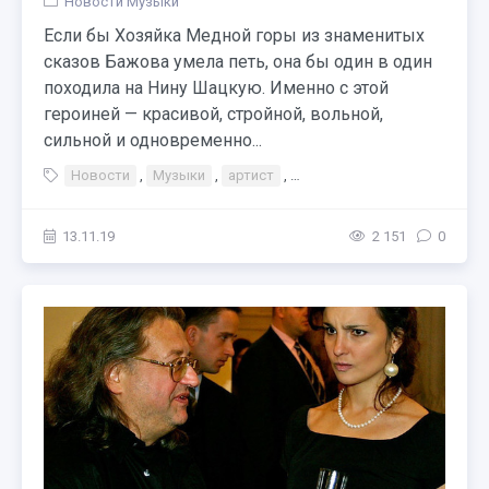
Новости Музыки
Если бы Хозяйка Медной горы из знаменитых
сказов Бажова умела петь, она бы один в один
походила на Нину Шацкую. Именно с этой
героиней — красивой, стройной, вольной,
сильной и одновременно...
Новости
,
Музыки
,
артист
,
Тэги Концерт Книги
,
Мест
13.11.19
2 151
0