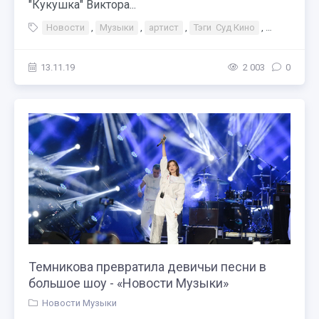
"Кукушка" Виктора...
Новости
,
Музыки
,
артист
,
Тэги Суд Кино
,
Договор П
13.11.19
2 003
0
Темникова превратила девичьи песни в
большое шоу - «Новости Музыки»
Новости Музыки