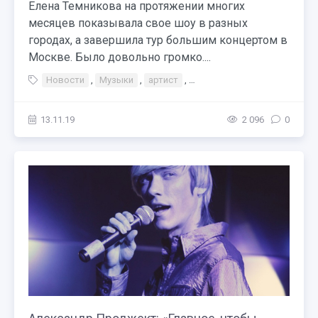
Елена Темникова на протяжении многих
месяцев показывала свое шоу в разных
городах, а завершила тур большим концертом в
Москве. Было довольно громко....
Новости
,
Музыки
,
артист
,
Тэги Концерт Премия
,
Мес
13.11.19
2 096
0