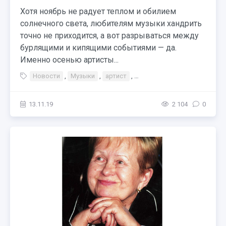
Хотя ноябрь не радует теплом и обилием
солнечного света, любителям музыки хандрить
точно не приходится, а вот разрываться между
бурлящими и кипящими событиями — да.
Именно осенью артисты...
Новости
,
Музыки
,
артист
,
Тэги Концерт Премия
,
Елк
13.11.19
2 104
0