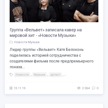
Группа «Вельвет» записала кавер на
мировой хит - «Новости Музыки»
Новости Музыки
Лидер группы «Вельвет» Катя Белоконь
поделилась историей сотрудничества с
создателями фильма после предпремьерного
показа....
Новости
,
Музыки
,
артист
,
Тэги Концерт Группа «Вель
13.11.19
2 064
0