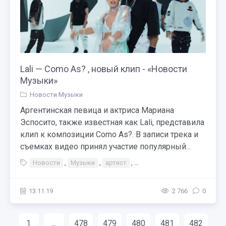
Lali — Como As? , новый клип - «Новости
Музыки»
Новости Музыки
Аргентинская певица и актриса Мариана
Эспосито, также известная как Lali, представила
клип к композиции Como As?. В записи трека и
съемках видео принял участие популярный...
Новости
,
Музыки
,
артист
,
Lali — Como As новый клип
13.11.19
2 766
0
1
...
478
479
480
481
482