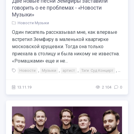
Две новые песни Земфиры заставили
говорить о ее проблемах - «Новости
Музыки»
Новости Музыки
Один писатель рассказывал мне, как впервые
встретил Земфиру в маленькой квартирке
московской хрущевки. Тогда она только
приехала в столицу и была никому не известна.
«Ромашками» еще и не...
Новости
,
Музыки
,
артист
,
Тэги Суд Концерт
,
Театр 
13.11.19
2 104
0