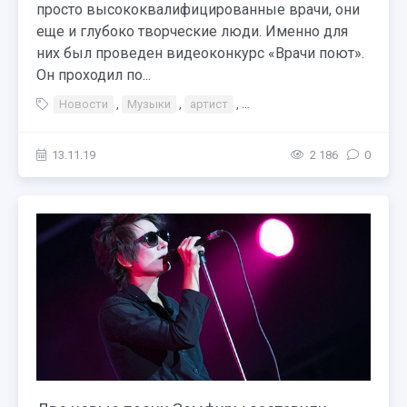
просто высококвалифицированные врачи, они
еще и глубоко творческие люди. Именно для
них был проведен видеоконкурс «Врачи поют».
Он проходил по...
Новости
,
Музыки
,
артист
,
Тэги Медицина Конкурс
,
Д
13.11.19
2 186
0