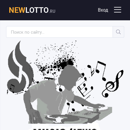
NEW
LOTTO
Вход
.RU