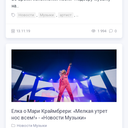
на...
Новости
,
Музыки
,
артист
,
Места Белоруссия Россия
13.11.19
1 994
0
Елка о Мари Краймбрери: «Мелкая утрет
нос всем!» - «Новости Музыки»
Новости Музыки