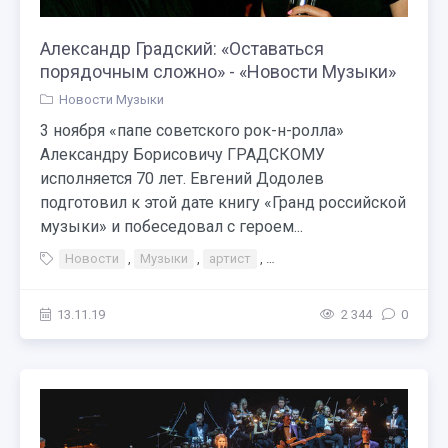
Александр Градский: «Оставаться
порядочным сложно» - «Новости Музыки»
Новости Музыки
3 ноября «папе советского рок-н-ролла»
Александру Борисовичу ГРАДСКОМУ
исполняется 70 лет. Евгений Додолев
подготовил к этой дате книгу «Гранд российской
музыки» и побеседовал с героем...
Новости
,
Музыки
,
артист
,
Тэги Концерт Книги
,
Спорт
13.11.19
2 344
0