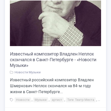
Известный композитор Владлен Неплох
скончался в Санкт-Петербурге - «Новости
Музыки»
Новости Музыки
Известный российский композитор Владлен
Шмеркович Неплох скончался на 84-м году
жизни в Санкт-Петербурге....
Новости
,
Музыки
,
артист
,
Тэги Театр Места
,
Санкт 