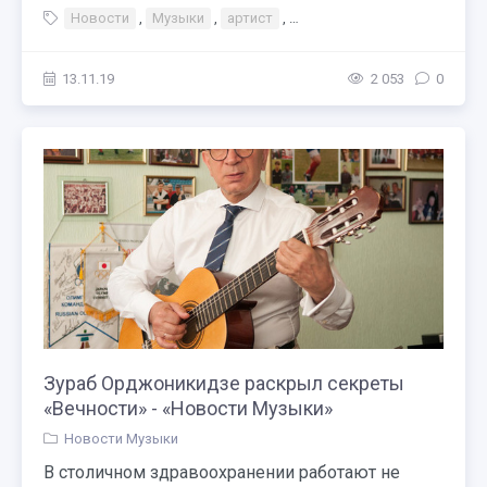
Новости
,
Музыки
,
артист
,
Тэги Концерт Праздник
,
М
13.11.19
2 053
0
Зураб Орджоникидзе раскрыл секреты
«Вечности» - «Новости Музыки»
Новости Музыки
В столичном здравоохранении работают не