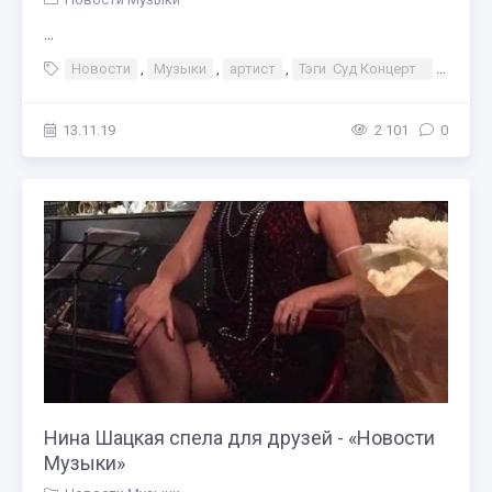
...
Новости
,
Музыки
,
артист
,
Тэги Суд Концерт
,
Персо
13.11.19
2 101
0
Нина Шацкая спела для друзей - «Новости
Музыки»