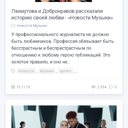
Пахмутова и Добронравов рассказали
историю своей любви - «Новости Музыки»
Новости Музыки
У профессионального журналиста не должно
быть любимчиков. Профессия обязывает быть
бесстрастным и беспристрастным по
отношению к любому герою публикаций. Это
золотое правило, и оно не...
Новости
,
Музыки
,
артист
,
Тэги Концерт Война
,
Теат
13.11.19
2 334
0