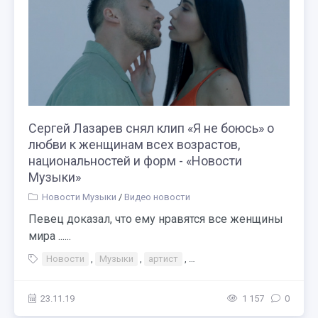
Сергей Лазарев снял клип «Я не боюсь» о
любви к женщинам всех возрастов,
национальностей и форм - «Новости
Музыки»
Новости Музыки
/
Видео новости
Певец доказал, что ему нравятся все женщины
мира ......
Новости
,
Музыки
,
артист
,
Сергей Лазарев снял клип 
23.11.19
1 157
0