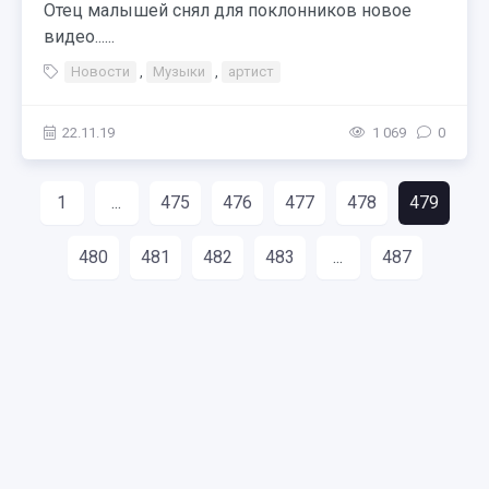
Отец малышей снял для поклонников новое
видео......
Новости
,
Музыки
,
артист
22.11.19
1 069
0
1
...
475
476
477
478
479
480
481
482
483
...
487