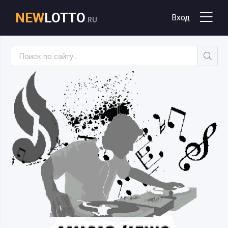
NEW
LOTTO
Вход
.RU