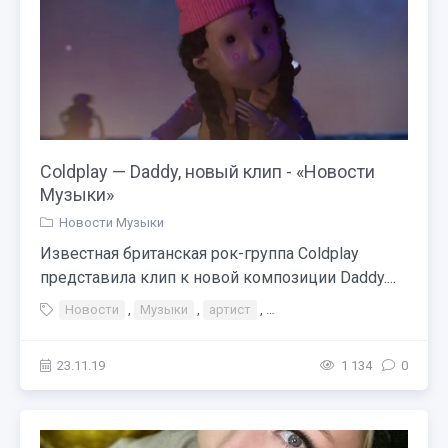
Coldplay — Daddy, новый клип - «Новости
Музыки»
Новости Музыки
Известная британская рок-группа Coldplay
представила клип к новой композиции Daddy....
Новости
,
Музыки
,
артист
,
Coldplay — Daddy новый кли
23.11.19
1 134
0