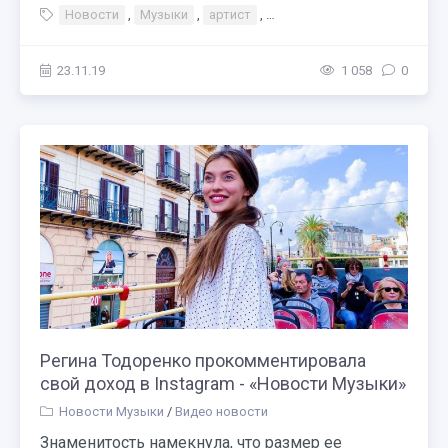
Новости
,
Музыки
,
артист
,
Светлана Лобода появилась
23.11.19
1 058
0
Регина Тодоренко прокомментировала
свой доход в Instagram - «Новости Музыки»
Новости Музыки
/
Видео новости
Знаменитость намекнула, что размер ее