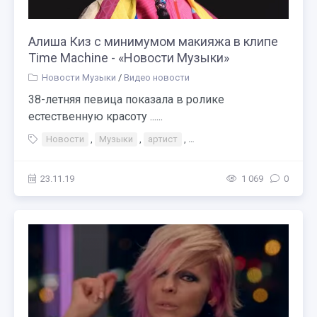
Алиша Киз с минимумом макияжа в клипе
Time Machine - «Новости Музыки»
Новости Музыки
/
Видео новости
38-летняя певица показала в ролике
естественную красоту ......
Новости
,
Музыки
,
артист
,
Алиша Киз с минимумом мак
23.11.19
1 069
0