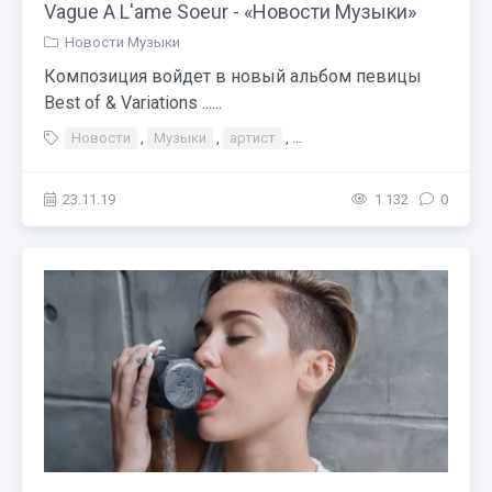
Vague A L'ame Soeur - «Новости Музыки»
Новости Музыки
Композиция войдет в новый альбом певицы
Best of & Variations ......
Новости
,
Музыки
,
артист
,
Ванесса Паради сняла необы
23.11.19
1 132
0