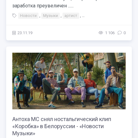
заработка преувеличен ......
Новости
,
Музыки
,
артист
,
Регина Тодоренко прокомме
23.11.19
1 106
0
Антоха MC снял ностальгический клип
«Коробка» в Белоруссии - «Новости
Музыки»