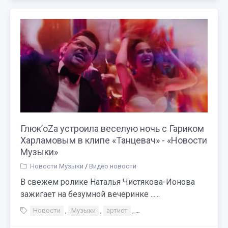
Глюк’oZa устроила веселую ночь с Гариком
Харламовым в клипе «Танцевач» - «Новости
Музыки»
Новости Музыки
/
Видео новости
В свежем ролике Наталья Чистякова-Ионова
зажигает на безумной вечеринке ......
Новости
,
Музыки
,
артист
,
Глюк’oZa устроила веселую