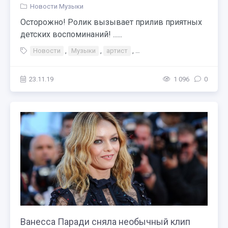
Новости Музыки
Осторожно! Ролик вызывает прилив приятных
детских воспоминаний! ......
Новости
,
Музыки
,
артист
,
Антоха MC снял ностальгич
23.11.19
1 096
0
Ванесса Паради сняла необычный клип