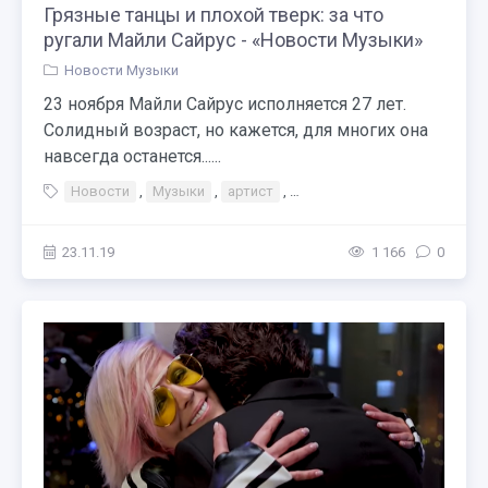
Грязные танцы и плохой тверк: за что
ругали Майли Сайрус - «Новости Музыки»
Новости Музыки
23 ноября Майли Сайрус исполняется 27 лет.
Солидный возраст, но кажется, для многих она
навсегда останется......
Новости
,
Музыки
,
артист
,
Грязные танцы и плохой тве
23.11.19
1 166
0