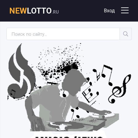
NEW
LOTTO
Вход
.RU