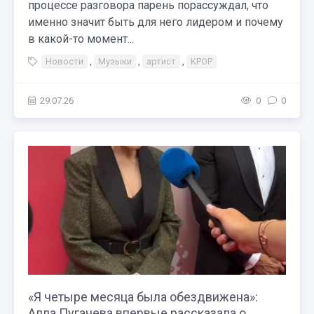
процессе разговора парень порассуждал, что
именно значит быть для него лидером и почему
в какой-то момент...
Новости
,
Музыки
,
артист
,
KPOP
29.07.26
0
0
«Я четыре месяца была обездвижена»:
Алла Пугачева впервые рассказала о