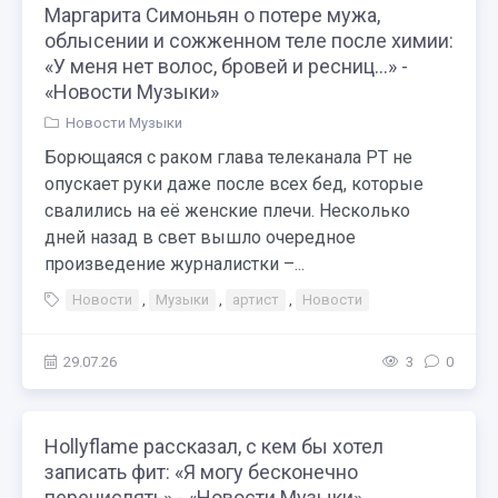
Маргарита Симоньян о потере мужа,
облысении и сожженном теле после химии:
«У меня нет волос, бровей и ресниц…» -
«Новости Музыки»
Новости Музыки
Борющаяся с раком глава телеканала РТ не
опускает руки даже после всех бед, которые
свалились на её женские плечи. Несколько
дней назад в свет вышло очередное
произведение журналистки –...
Новости
,
Музыки
,
артист
,
Новости
29.07.26
3
0
Hollyflame рассказал, с кем бы хотел
записать фит: «Я могу бесконечно
перечислять» - «Новости Музыки»