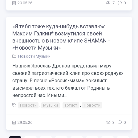
29.05.26
7
0
«Я тебя тоже куда-нибудь вставлю»:
Максим Галкин* возмутился своей
внешностью в новом клипе SHAMAN -
«Новости Музыки»
Новости Музыки
На днях Ярослав Дронов представил миру
свежий патриотический клип про свою родную
страну. В песне «Россия-мама» вокалист
высмеял всех тех, кто бежал от Родины в
непростой час. Иными...
Новости
,
Музыки
,
артист
,
Новости
29.05.26
3
0