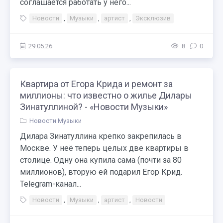
соглашается работать у него...
Новости
,
Музыки
,
артист
,
Эксклюзив
29.05.26
8
0
Квартира от Егора Крида и ремонт за
миллионы: что известно о жилье Дилары
Зинатуллиной? - «Новости Музыки»
Новости Музыки
Дилара Зинатуллина крепко закрепилась в
Москве. У неё теперь целых две квартиры в
столице. Одну она купила сама (почти за 80
миллионов), вторую ей подарил Егор Крид.
Telegram-канал...
Новости
,
Музыки
,
артист
,
Новости