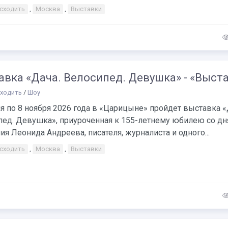
 сходить
,
Москва
,
Выставки
вка «Дача. Велосипед. Девушка» - «Выст
сходить
/
Шоу
я по 8 ноября 2026 года в «Царицыне» пройдет выставка «
пед. Девушка», приуроченная к 155-летнему юбилею со дн
я Леонида Андреева, писателя, журналиста и одного...
 сходить
,
Москва
,
Выставки