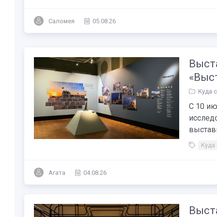
Саломея
05.08.26
Выста
«Выс
Куда 
С 10 ию
исслед
выставк
Куда
Агата
04.08.26
Выст