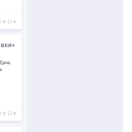
0
0
авки»
Дача.
я
0
0