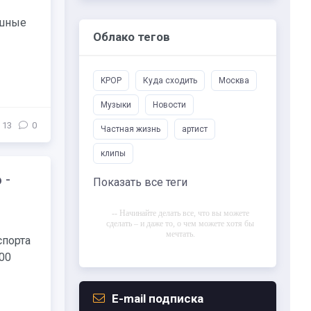
ушные
Облако тегов
KPOP
Куда сходить
Москва
Музыки
Новости
13
0
Частная жизнь
артист
клипы
 -
Показать все теги
-- Начинайте делать все, что вы можете
сделать – и даже то, о чем можете хотя бы
мечтать.
спорта
-- Все дело в мыслях. Мысль — начало
00
всего. И мыслями можно управлять. И
поэтому главное дело совершенствования:
работать над мыслями.
E-mail подписка
-- Идите уверенно по направлению к мечте.