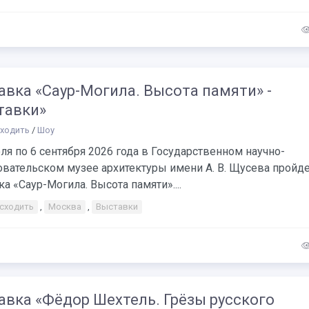
вка «Саур-Могила. Высота памяти» -
тавки»
сходить
/
Шоу
ля по 6 сентября 2026 года в Государственном научно-
овательском музее архитектуры имени А. В. Щусева пройд
а «Саур-Могила. Высота памяти»....
 сходить
,
Москва
,
Выставки
авка «Фёдор Шехтель. Грёзы русского