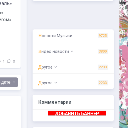
валь»
Московская международная неделя кин
«Фестиваль»
о»
С 24 по 30 августа 2026 года в Москве прой
угом»
Московская международная неделя кино. О
состоится уже в третий раз и...
Новости Музыки
9725
Watson
05.08.26
Видео новости
3800
1
0
Куда сходить
/
Фестиваль
Другое
2233
дате
Другое
2233
Комментарии
ДОБАВИТЬ БАННЕР