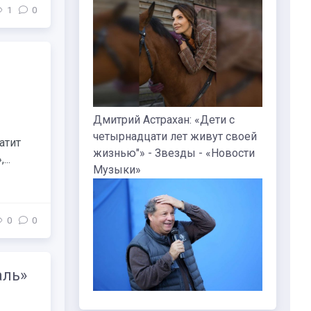
1
0
-
Дмитрий Астрахан: «Дети с
четырнадцати лет живут своей
атит
жизнью"» - Звезды - «Новости
..
Музыки»
0
0
аль»