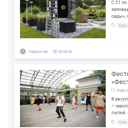
С 21 по
запове
сады», 
Куда
Лаврентий
05.08.26
Фести
«Фес
Куда 
8 авгус
— масс
гостей...
Куда