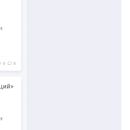
ет
0
0
ций»
ет