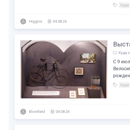
Куда
Higgins
04.08.26
Выста
Куда 
С 9 июл
Велоси
рождени
Куда
Blomfield
04.08.26