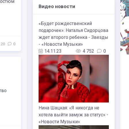
костюм
Видео новости
«Будет рождественский
подарочек»: Наталья Сидорцова
ждет второго ребенка - Звезды
- «Новости Музыки»
20
0
14.11.23
4 752
0
тво
Нина Шацкая: «Я никогда не
хотела выйти замуж за статус» -
«Новости Музыки»