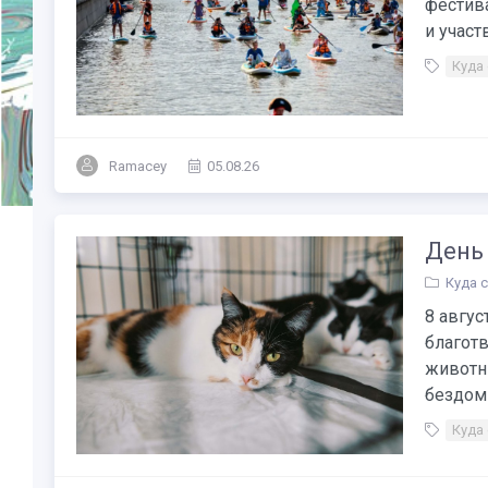
фестив
и участ
Куда
Ramacey
05.08.26
День
Куда 
8 авгус
благотв
животн
бездом
Куда