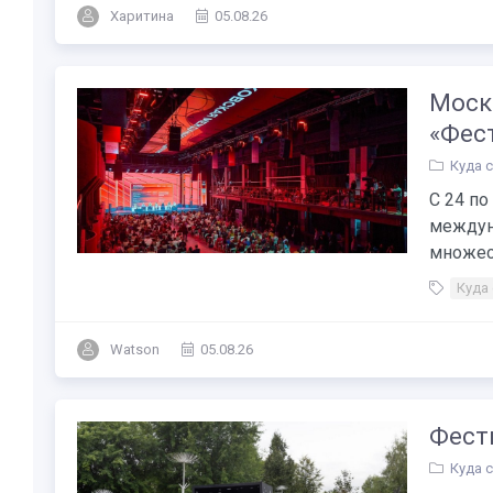
Харитина
05.08.26
Моск
«Фес
Куда 
С 24 по
междуна
множест
Куда
Watson
05.08.26
Фести
Куда 