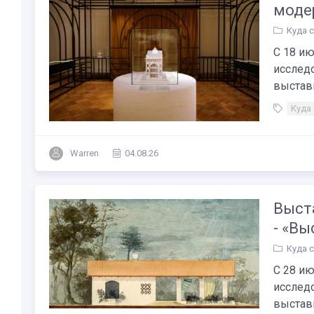
моде
Куда 
С 18 ию
исслед
выставк
Куда
Warren
04.08.26
Выст
- «Вы
Куда 
С 28 ию
исслед
выставк