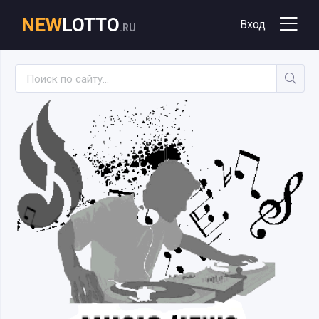
NEW
LOTTO
Вход
.RU