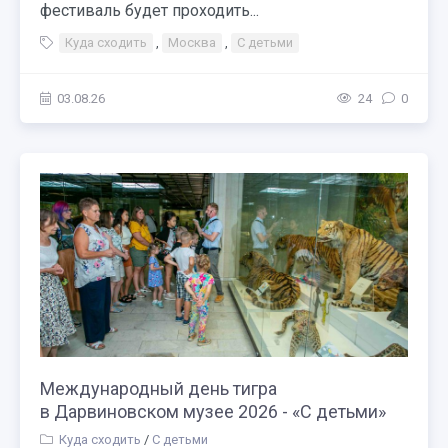
фестиваль будет проходить...
Куда сходить
,
Москва
,
С детьми
03.08.26
24
0
Международный день тигра
в Дарвиновском музее 2026 - «С детьми»
Куда сходить
/
С детьми