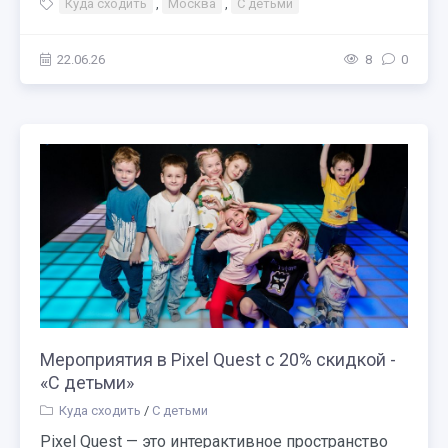
Куда сходить
,
Москва
,
С детьми
22.06.26
8
0
Мероприятия в Pixel Quest с 20% скидкой -
«С детьми»
Куда сходить
/
С детьми
Pixel Quest — это интерактивное пространство