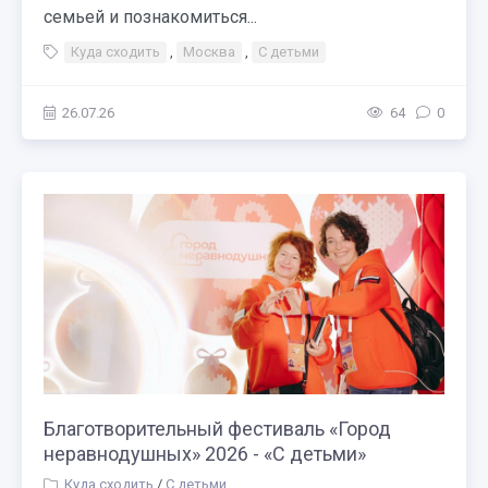
семьей и познакомиться...
Куда сходить
,
Москва
,
С детьми
26.07.26
64
0
Благотворительный фестиваль «Город
неравнодушных» 2026 - «С детьми»
Куда сходить
/
С детьми