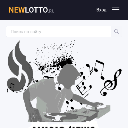
NEW
LOTTO
Вход
.RU