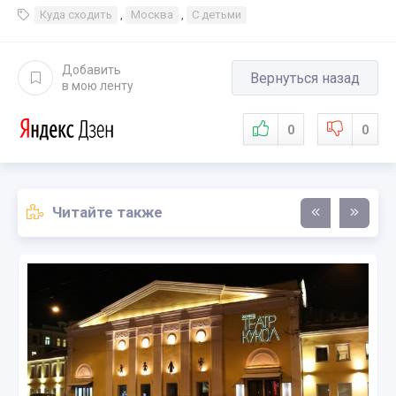
Куда сходить
,
Москва
,
С детьми
Добавить
Вернуться назад
в мою ленту
0
0
Читайте также