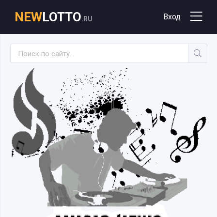
NEW
LOTTO
Вход
.RU