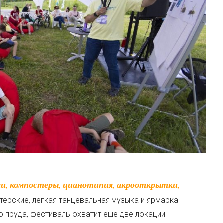
терские, легкая танцевальная музыка и ярмарка
 пруда, фестиваль охватит ещё две локации