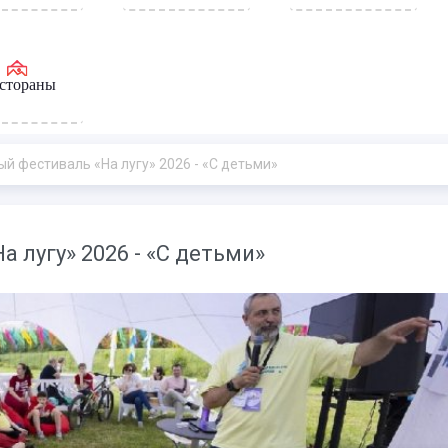
стораны
й фестиваль «На лугу» 2026 - «С детьми»
 лугу» 2026 - «С детьми»