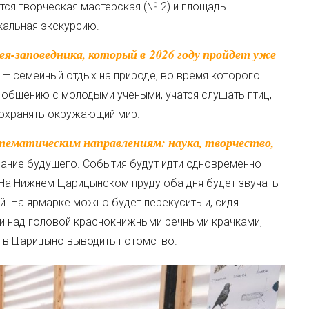
тся творческая мастерская (№ 2) и площадь
кальная экскурсию.
я — семейный отдых на природе, во время которого
 общению с молодыми учеными, учатся слушать птиц,
сохранять окружающий мир.
ание будущего. События будут идти одновременно
. На Нижнем Царицынском пруду оба дня будет звучать
ай. На ярмарке можно будет перекусить и, сидя
и над головой краснокнижными речными крачками,
 в Царицыно выводить потомство.