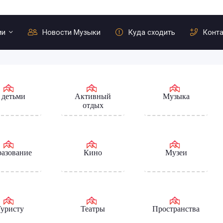
ии
Новости Музыки
Куда сходить
Конт
 детьми
Активный
Музыка
отдых
азование
Кино
Музеи
уристу
Театры
Пространства