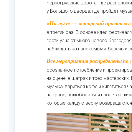
Черногрязские ворота, где расположи
у Большого дворца, где пройдет музы
«На лугу» — авторский проект музея-заповедника, который в 2026 году пройдет уже
в третий раз. В основе идеи фестивал
гости узнают много нового благодаря
наблюдать за насекомыми, беречь и 
Все мероприятия распределены по тематическим направлениям: наука, творчество,
осознанное потребление и проектиров
на сцене, в шатрах и трех мастерских
музыка, вариться кофе и кипятиться ч
на траве, полюбоваться пролетающим
которые каждую весну возвращаются