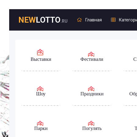
NEW
LOTTO
Главная
Категор
.RU
Выставки
Фестивали
С
Шоу
Праздники
Обр
Парки
Погулять
Т