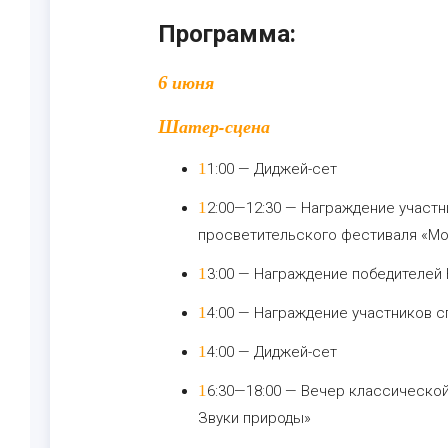
Программа:
6 июня
Шатер-сцена
11:00 — Диджей-сет
12:00—12:30 — Награждение участников конкурса «Хрупкое очарование» эколого-
просветительского фестиваля «Мос
13:00 — Награждение победителей
14:00 — Награждение участников 
14:00 — Диджей-сет
16:30—18:00 — Вечер классической музыки «Музыкальная экспедиция Бориса Андрианова.
Звуки природы»