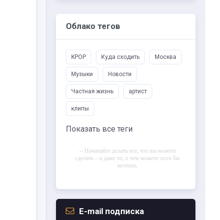
Облако тегов
KPOP
Куда сходить
Москва
Музыки
Новости
Частная жизнь
артист
клипы
Показать все теги
-- Начинайте делать все, что вы можете
сделать – и даже то, о чем можете хотя бы
мечтать.
-- Все дело в мыслях. Мысль — начало
всего. И мыслями можно управлять. И
поэтому главное дело совершенствования:
работать над мыслями.
E-mail подписка
-- Идите уверенно по направлению к мечте.