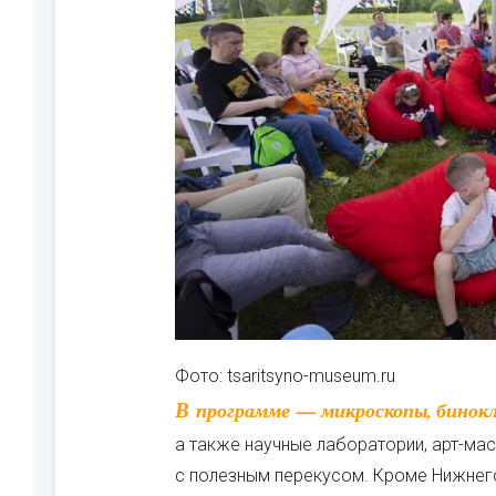
Фото: tsaritsyno-museum.ru
В программе — микроскопы, бинокли, компостеры, цианотипия, акрооткрытки,
а также научные лаборатории, арт-мас
с полезным перекусом. Кроме Нижнего