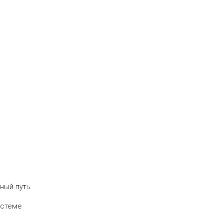
ьный путь
истеме