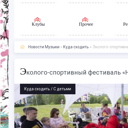
Клубы
Прочее
Ре
Новости Музыки
»
Куда сходить
» Эколого-спортивны
Э
колого-спортивный фестиваль «На
Куда сходить / С детьми