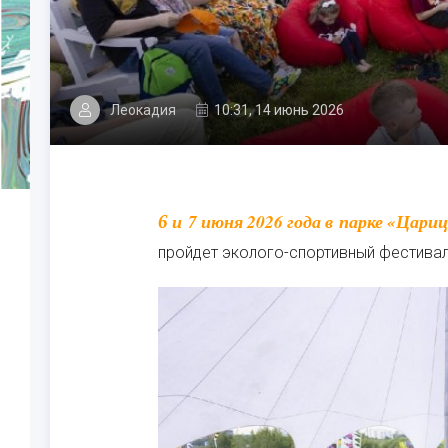
Леокадия
10:31, 14 июнь 2026
6 и 7 июня 2026 года в парке «Царицыно», на берегу Нижнего Царицынского пруда
пройдет эколого-спортивный фестиваль