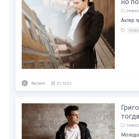
но по
Новос
Актер п
Ново
Филипп
21.10.21
Григо
тогда
Новос
Молодой