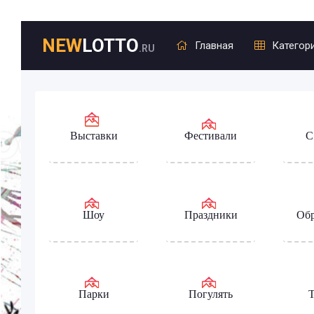
NEW
LOTTO
Главная
Категор
.RU
Выставки
Фестивали
С
Шоу
Праздники
Обр
Парки
Погулять
Т