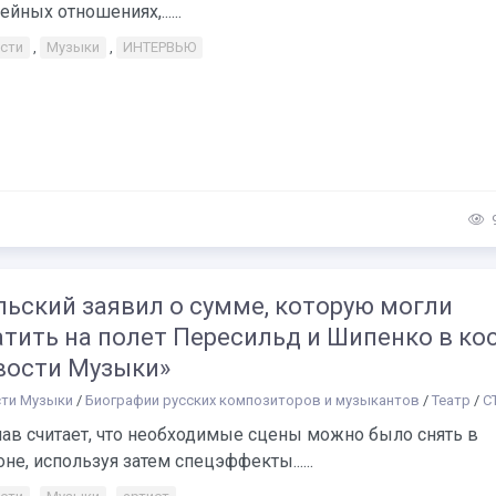
ейных отношениях,......
сти
,
Музыки
,
ИНТЕРВЬЮ
льский заявил о сумме, которую могли
атить на полет Пересильд и Шипенко в ко
овости Музыки»
ти Музыки
/
Биографии русских композиторов и музыкантов
/
Театр
/
С
лав считает, что необходимые сцены можно было снять в
не, используя затем спецэффекты......