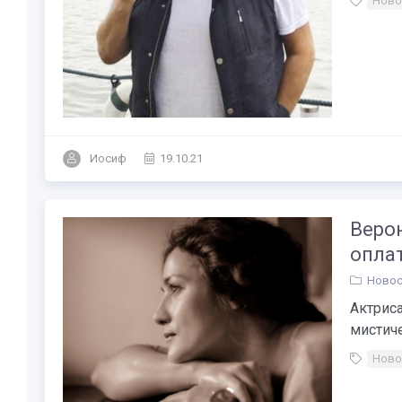
Ново
Иосиф
19.10.21
Веро
оплат
Новос
Актриса
мистиче
Ново