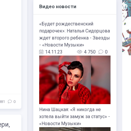
Видео новости
«Будет рождественский
подарочек»: Наталья Сидорцова
ждет второго ребенка - Звезды
- «Новости Музыки»
14.11.23
4 750
0
881
0
Нина Шацкая: «Я никогда не
хотела выйти замуж за статус» -
«Новости Музыки»
ри,