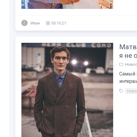
Иван
05.10.21
Матв
я не
Новос
Самый 
интервь
Ново