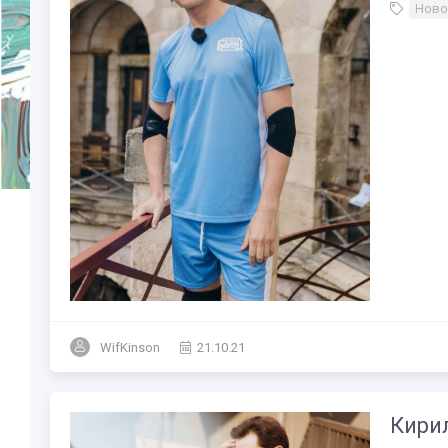
Ново
WifKinson
21.10.21
Кирил