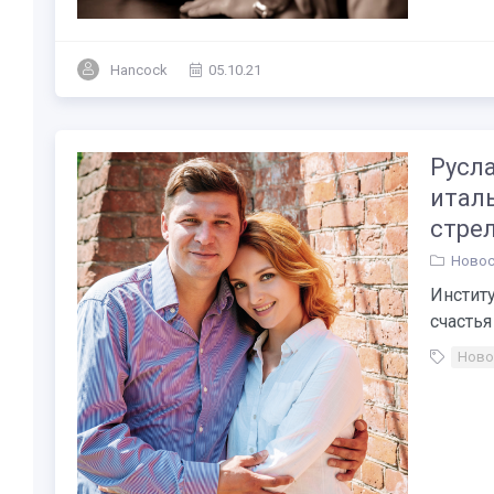
Hancock
05.10.21
Русла
италь
стрел
Новос
Институ
счастья 
Ново