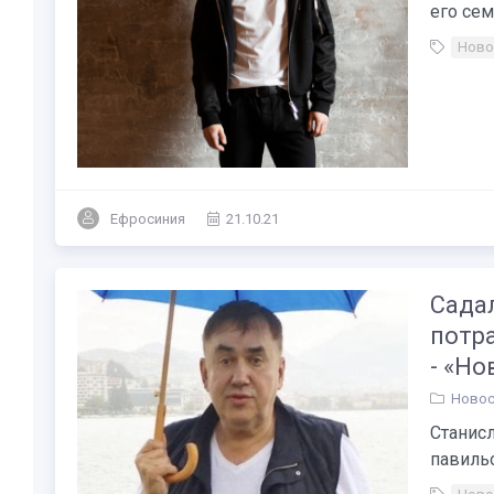
его сем
Ново
Ефросиния
21.10.21
Сада
потр
- «Н
Новос
Станис
павильо