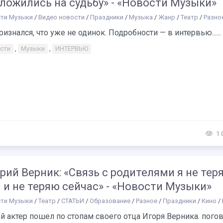
ложились на судьбу» - «Новости Музыки»
ти Музыки
/
Видео новости
/
Праздники
/
Музыка
/
Жанр
/
Театр
/
Разно
ризнался, что уже не одинок. Подробности — в интервью......
сти
,
Музыки
,
ИНТЕРВЬЮ
1 
рий Верник: «Связь с родителями я не тер
 и не теряю сейчас» - «Новости Музыки»
ти Музыки
/
Театр
/
СТАТЬИ
/
Образование
/
Разное
/
Праздники
/
Кино
/
Би
 актер пошел по стопам своего отца Игоря Верника. пого