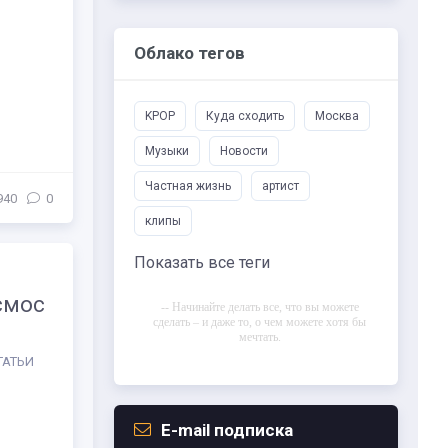
Облако тегов
KPOP
Куда сходить
Москва
Музыки
Новости
Частная жизнь
артист
940
0
клипы
Показать все теги
смос
-- Начинайте делать все, что вы можете
сделать – и даже то, о чем можете хотя бы
мечтать.
ТАТЬИ
-- Все дело в мыслях. Мысль — начало
всего. И мыслями можно управлять. И
поэтому главное дело совершенствования:
работать над мыслями.
E-mail подписка
-- Идите уверенно по направлению к мечте.