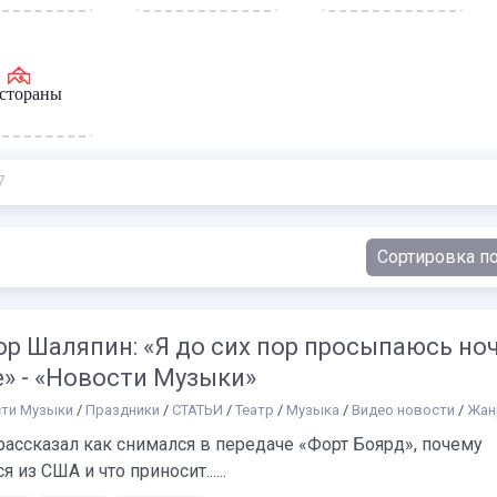
стораны
7
ор Шаляпин: «Я до сих пор просыпаюсь но
» - «Новости Музыки»
ти Музыки
/
Праздники
/
СТАТЬИ
/
Театр
/
Музыка
/
Видео новости
/
Жан
ассказал как снимался в передаче «Форт Боярд», почему
я из США и что приносит......