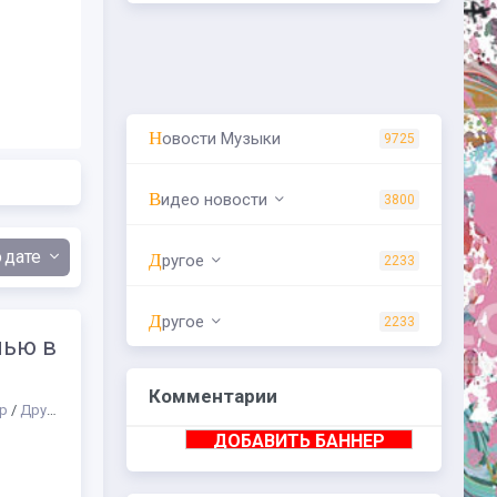
Новости Музыки
9725
Видео новости
3800
дате
Другое
2233
Другое
2233
чью в
Комментарии
р
/
Другое
/
Пространства
/
Биографии русских композиторов и музыка
ДОБАВИТЬ БАННЕР