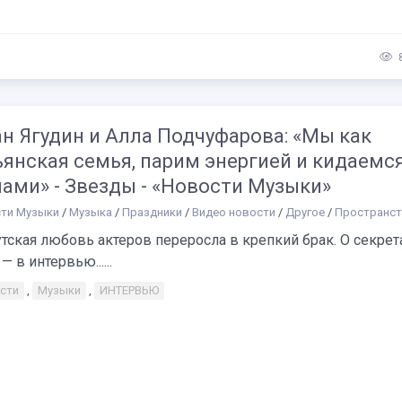
н Ягудин и Алла Подчуфарова: «Мы как
янская семья, парим энергией и кидаемс
ами» - Звезды - «Новости Музыки»
ти Музыки
/
Музыка
/
Праздники
/
Видео новости
/
Другое
/
Пространст
тская любовь актеров переросла в крепкий брак. О секрет
— в интервью......
сти
,
Музыки
,
ИНТЕРВЬЮ