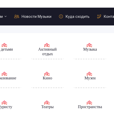
ии
Новости Музыки
Куда сходить
Конт
 детьми
Активный
Музыка
отдых
азование
Кино
Музеи
уристу
Театры
Пространства