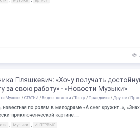
сти
,
Музыки
,
артист
ника Пляшкевич: «Хочу получать достойн
у за свою работу» - «Новости Музыки»
ти Музыки
/
СТАТЬИ
/
Видео новости
/
Театр
/
Праздники
/
Другое
/
Прос
, известная по ролям в мелодраме «А снег кружит…», «Знах
ски-приключенческой картине......
сти
,
Музыки
,
ИНТЕРВЬЮ