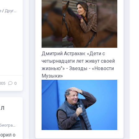
е
/
Другое
/
Выставки
/
Пространства
/
Кино
/
СТАТЬИ
/
Биографии русск
Дмитрий Астрахан: «Дети с
четырнадцати лет живут своей
жизнью"» - Звезды - «Новости
Музыки»
005
0
ял
ографии русских композиторов и музыкантов
/
Другое
/
Музыка
/
Куд
ворил о