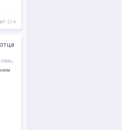
837
0
 отца
/
СТАТЬИ
/
Театр
/
Другое
/
Биографии русских композиторов и музыкан
вном