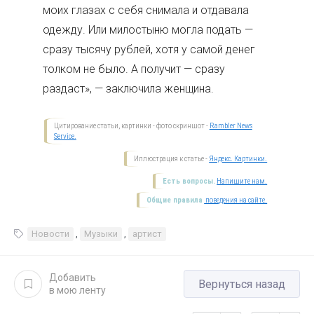
моих глазах с себя снимала и отдавала
одежду. Или милостыню могла подать —
сразу тысячу рублей, хотя у самой денег
толком не было. А получит — сразу
раздаст», — заключила женщина.
Цитирование статьи, картинки - фото скриншот -
Rambler News
Service.
Иллюстрация к статье -
Яндекс. Картинки.
Есть вопросы.
Напишите нам.
Общие правила
поведения на сайте.
Новости
,
Музыки
,
артист
Добавить
Вернуться назад
в мою ленту