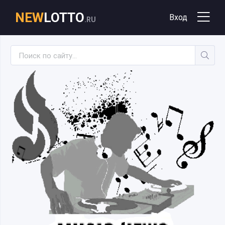
NEW
LOTTO
Вход
.RU