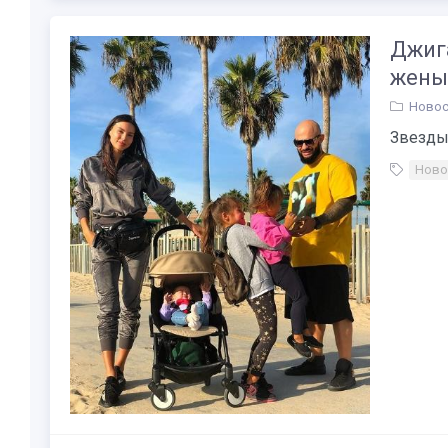
Джиг
жены 
Новос
Звезды 
Ново