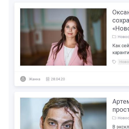
Окса
сохра
«Нов
Новос
Как сей
каранти
Ново
Жанна
28.04.20
Артем
прос
Новос
В экскл