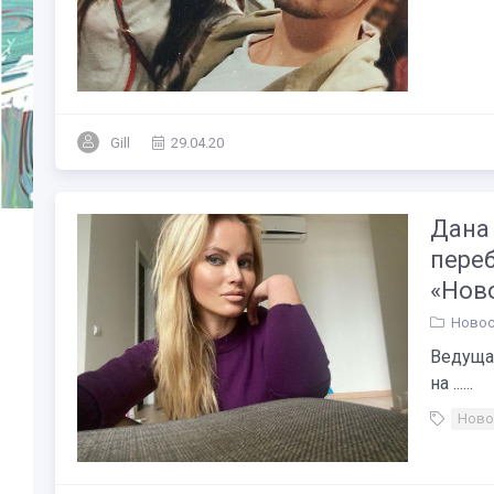
Gill
29.04.20
Дана
пере
«Нов
Новос
Ведущая
на ......
Ново