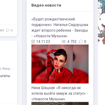
Видео новости
«Будет рождественский
подарочек»: Наталья Сидорцова
ждет второго ребенка - Звезды
965
0
- «Новости Музыки»
14.11.23
4 752
0
/
Жанр
/
Другое
/
Пространства
/
Куда сходить
/
Биографии русских ко
льтаты
Нина Шацкая: «Я никогда не
хотела выйти замуж за статус» -
«Новости Музыки»