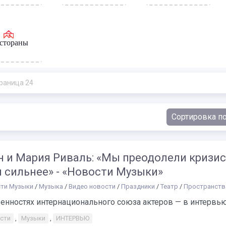
стораны
раница 24
н и Мария Риваль: «Мы преодолели кризис
 сильнее» - «Новости Музыки»
ти Музыки
/
Музыка
/
Видео новости
/
Праздники
/
Театр
/
Пространств
енностях интернационального союза актеров — в интервью...
сти
,
Музыки
,
ИНТЕРВЬЮ