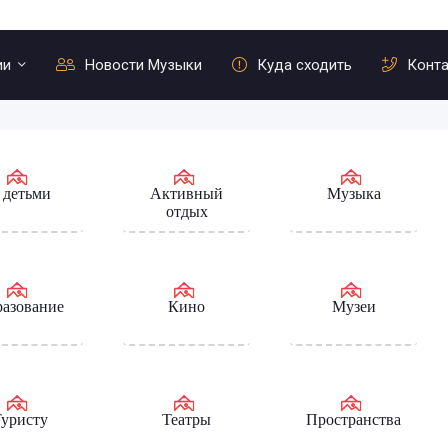
ии
Новости Музыки
Куда сходить
Конт
 детьми
Активный
Музыка
отдых
азование
Кино
Музеи
уристу
Театры
Пространства