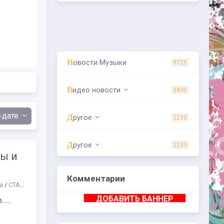
Новости Музыки
9725
Видео новости
3800
дате
Другое
2233
Другое
2233
ы и
Комментарии
а
/
СТАТЬИ
/
Другое
/
Разное
/
Выставки
/
Куда сходить
/
Образование
/
ДОБАВИТЬ БАННЕР
...