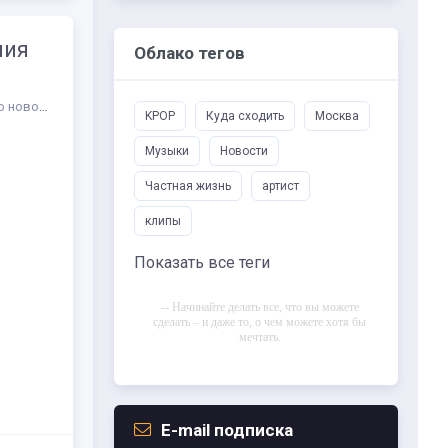
ния
Облако тегов
 новости
/
СТАТЬИ
/
Шансон
/
Жанр
KPOP
Куда сходить
Москва
Музыки
Новости
Частная жизнь
артист
клипы
Показать все теги
-- Начинайте делать все, что вы можете
сделать – и даже то, о чем можете хотя бы
мечтать.
-- Все дело в мыслях. Мысль — начало
всего. И мыслями можно управлять. И
поэтому главное дело совершенствования:
работать над мыслями.
E-mail подписка
-- Идите уверенно по направлению к мечте.