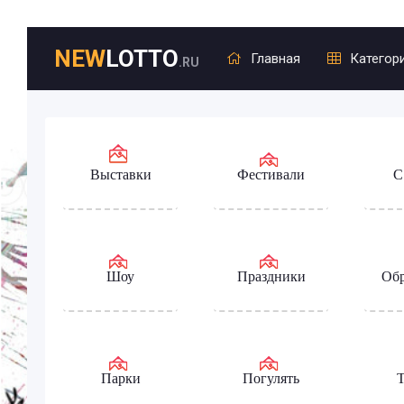
NEW
LOTTO
Главная
Категор
.RU
Выставки
Фестивали
С
Шоу
Праздники
Обр
Парки
Погулять
Т