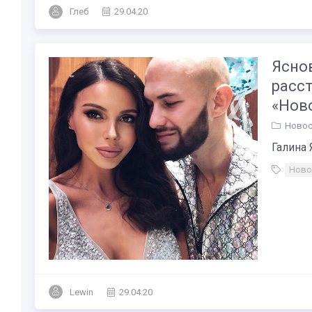
Глеб
29.04.20
Ясно
расст
«Нов
Новос
Галина 
Ново
Lewin
29.04.20