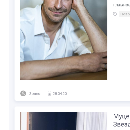
главное 
Ново
Эрнест
28.04.20
Муце
Звез