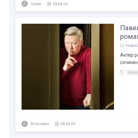
Green
28.04.20
Павел
роман
Новос
Актер р
сочинен
Ново
Всеслава
28.04.20