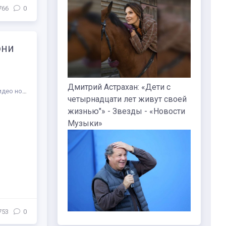
766
0
они
Дмитрий Астрахан: «Дети с
део новости
/
Жанр
/
Пространства
/
Музыка
/
Праздники
/
СТАТЬИ
/
Др
четырнадцати лет живут своей
жизнью"» - Звезды - «Новости
Музыки»
753
0