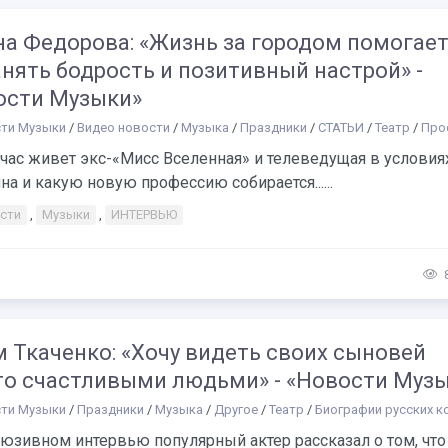
на Федорова: «Жизнь за городом помогае
нять бодрость и позитивный настрой» -
ости Музыки»
ти Музыки
/
Видео новости
/
Музыка
/
Праздники
/
СТАТЬИ
/
Театр
/
Прос
час живет экс-«Мисс Вселенная» и телеведущая в условия
на и какую новую профессию собирается......
сти
,
Музыки
,
ИНТЕРВЬЮ
 Ткаченко: «Хочу видеть своих сыновей
то счастливыми людьми» - «Новости Муз
ти Музыки
/
Праздники
/
Музыка
/
Другое
/
Театр
/
Биографии русских композиторов и
юзивном интервью популярный актер рассказал о том, что