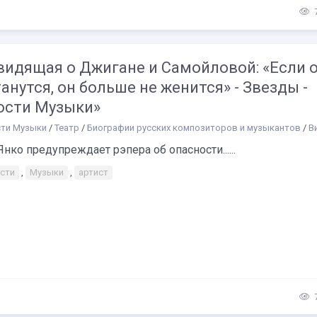
видящая о Джигане и Самойловой: «Если 
анутся, он больше не женится» - Звезды -
ости Музыки»
ти Музыки
/
Театр
/
Биографии русских композиторов и музыкантов
/
Ви
Янко предупреждает рэпера об опасности......
сти
,
Музыки
,
артист