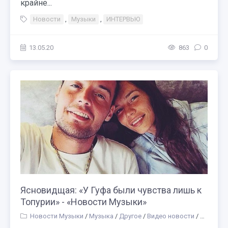
крайне...
Новости
,
Музыки
,
ИНТЕРВЬЮ
13.05.20
863
0
Ясновидщая: «У Гуфа были чувства лишь к
Топурии» - «Новости Музыки»
Новости Музыки
/
Музыка
/
Другое
/
Видео новости
/
Куда схо