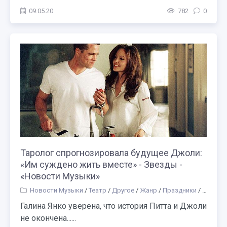
09.05.20
782
0
Таролог спрогнозировала будущее Джоли:
«Им суждено жить вместе» - Звезды -
«Новости Музыки»
Новости Музыки
/
Театр
/
Другое
/
Жанр
/
Праздники
/
Образо
Галина Янко уверена, что история Питта и Джоли
не окончена......