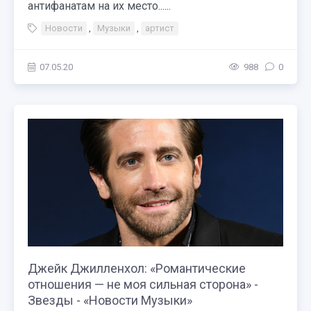
антифанатам на их место......
Новости
,
Музыки
,
артист
07.05.20
988
0
Джейк Джилленхол: «Романтические
отношения — не моя сильная сторона» -
Звезды - «Новости Музыки»