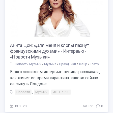
Анита Цой: «Для меня и клопы пахнут
французскими духами» - Интервью -
«Новости Музыки»
Новости Музыки
/
Музыка
/
Праздники
/
Жанр
/
Театр
/
Простр
В эксклюзивном интервью певица рассказала,
как живет во время карантина, каково сейчас
ее сыну в Лондоне......
Новости
,
Музыки
,
ИНТЕРВЬЮ
13.05.20
891
0