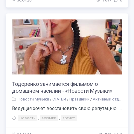
30.04.20
1 697
0
Тодоренко занимается фильмом о
домашнем насилии - «Новости Музыки»
Новости Музыки
/
СТАТЬИ
/
Праздники
/
Активный отдых
/
Про
Ведущая хочет восстановить свою репутацию......
Новости
,
Музыки
,
артист