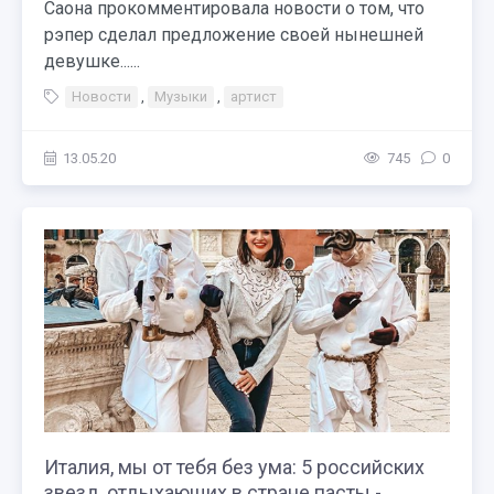
Саона прокомментировала новости о том, что
рэпер сделал предложение своей нынешней
девушке......
Новости
,
Музыки
,
артист
13.05.20
745
0
Италия, мы от тебя без ума: 5 российских
звезд, отдыхающих в стране пасты -