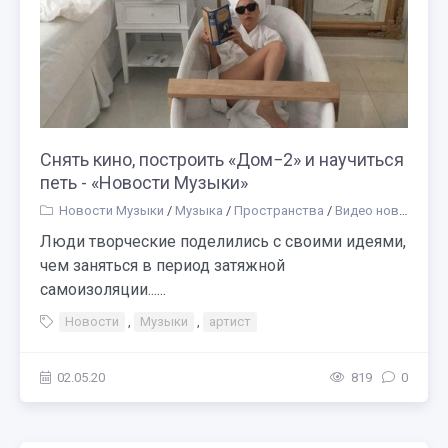
Снять кино, построить «Дом−2» и научиться
петь - «Новости Музыки»
Новости Музыки
/
Музыка
/
Пространства
/
Видео новости
/
Д
Люди творческие поделились с своими идеями,
чем заняться в период затяжной
самоизоляции......
Новости
,
Музыки
,
артист
02.05.20
819
0