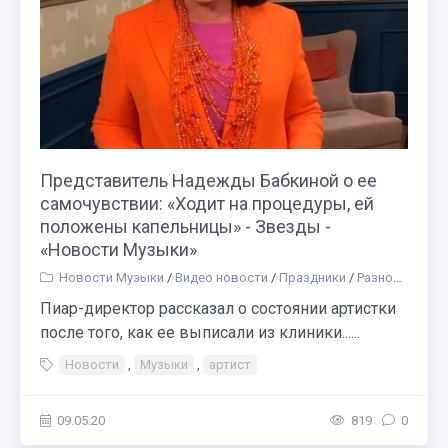
Представитель Надежды Бабкиной о ее
самочувствии: «Ходит на процедуры, ей
положены капельницы» - Звезды -
«Новости Музыки»
Новости Музыки
/
Видео новости
/
Праздники
/
Разное
/
Обра
Пиар-директор рассказал о состоянии артистки
после того, как ее выписали из клиники......
Новости
,
Музыки
,
артист
09.05.20
819
0