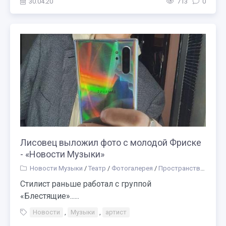
30.04.20
713
0
Лисовец выложил фото с молодой Фриске
- «Новости Музыки»
Новости Музыки
/
Театр
/
Фотогалерея
/
Пространства
/
Конц
Стилист раньше работал с группой
«Блестящие»......
Новости
,
Музыки
,
артист