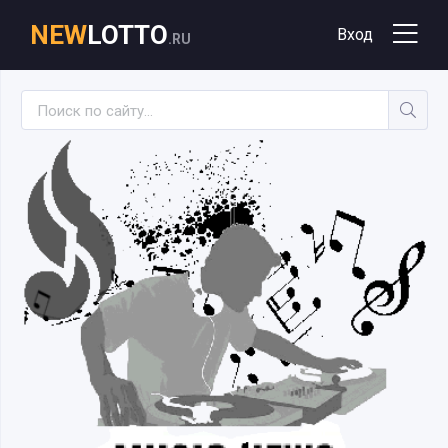
NEW
LOTTO
Вход
.RU