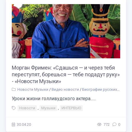
Морган Фримен: «Сдашься — и через тебя
переступят, борешься — тебе подадут руку»
- «Новости Музыки»
Новости Музыки
/
Видео новости
/
Биографии русских композиторов и музыкантов
Уроки жизни голливудского актера......
Новости
,
Музыки
,
ИНТЕРВЬЮ
30.04.20
772
0