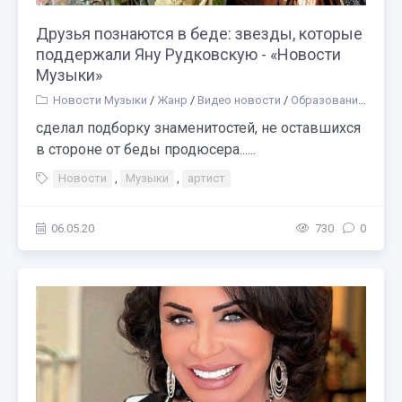
Друзья познаются в беде: звезды, которые
поддержали Яну Рудковскую - «Новости
Музыки»
Новости Музыки
/
Жанр
/
Видео новости
/
Образование
/
Прос
сделал подборку знаменитостей, не оставшихся
в стороне от беды продюсера......
Новости
,
Музыки
,
артист
06.05.20
730
0