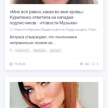
«Мне все равно, какая во мне кровь»:
Куриленко ответила на нападки
подписчиков - «Новости Музыки»
Новости Музыки
/
Видео новости
/
Куда сходить
/
Театр
/
Биог
Актриса утверждает, что поклонники
неправильно поняли ее......
Новости
,
Музыки
,
артист
11.05.20
651
0