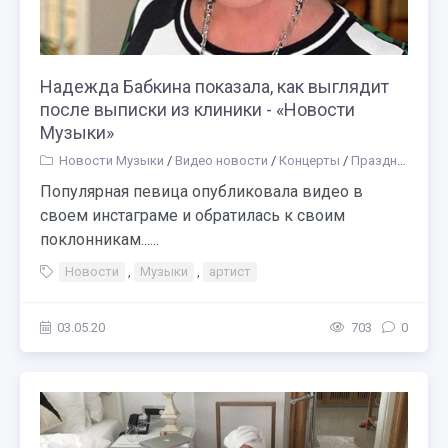
Надежда Бабкина показала, как выглядит
после выписки из клиники - «Новости
Музыки»
Новости Музыки
/
Видео новости
/
Концерты
/
Праздники
/
Др
Популярная певица опубликовала видео в
своем инстаграме и обратилась к своим
поклонникам......
Новости
,
Музыки
,
артист
03.05.20
703
0