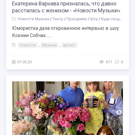
Екатерина Варнава призналась, что давно
рассталась с женихом - «Новости Музыки»
Новости Музыки
/
Театр
/
Праздники
/
Шоу
/
Куда сходить
/
Ра
Юмористка дала откровенное интервью в шоу
Ксении Собчак......
Новости
,
Музыки
,
артист
07.05.20
671
0