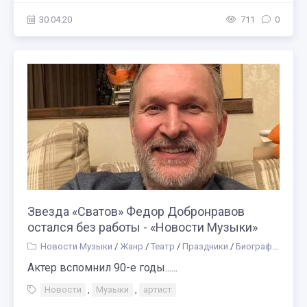
30.04.20
711
0
Звезда «Сватов» Федор Добронравов
остался без работы - «Новости Музыки»
Новости Музыки
/
Жанр
/
Театр
/
Праздники
/
Биографии русских композиторов и музыкантов
Актер вспомнил 90-е годы......
Новости
,
Музыки
,
артист