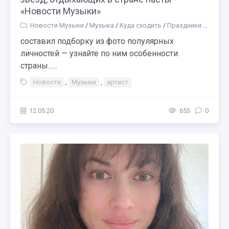
«Новости Музыки»
Новости Музыки
/
Музыка
/
Куда сходить
/
Праздники
/
Разное
составил подборку из фото популярных
личностей — узнайте по ним особенности
страны......
Новости
,
Музыки
,
артист
12.05.20
653
0