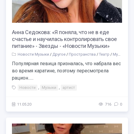
Анна Седокова: «Я поняла, что не в еде
счастье и научилась контролировать свое
питание» - Звезды - «Новости Музыки»
Новости Музыки
/
Другое
/
Пространства
/
Театр
/
Музыка
/
В
Популярная певица призналась, что набрала вес
во время каратине, поэтому пересмотрела
рацион......
Новости
,
Музыки
,
артист
11.05.20
716
0