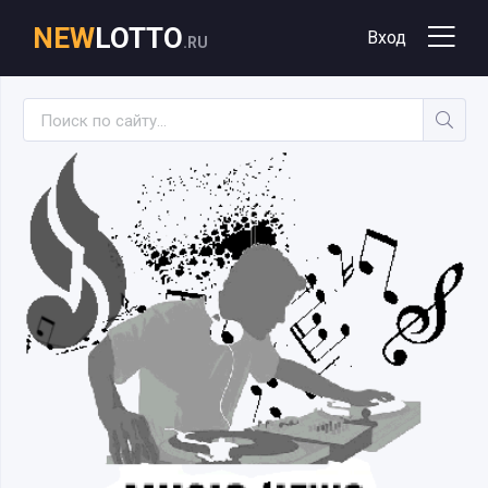
NEW
LOTTO
Вход
.RU