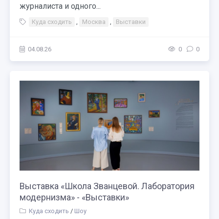
журналиста и одного...
Куда сходить
,
Москва
,
Выставки
04.08.26
0
0
Выставка «Школа Званцевой. Лаборатория
модернизма» - «Выставки»
Куда сходить
/
Шоу