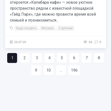
откроется «Капибара кафе» — новое уютное
пространство рядом с известной площадкой
«Гайд Парк», где можно провести время всей
семьей и познакомиться...
Куда сходить
,
Москва
,
С детьми
26.07.26
64
0
1
2
3
4
5
6
7
8
9
10
...
196