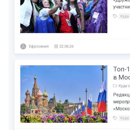
участни
Куда
Ефросиния
22.06.26
Топ-1
в Мос
Куда 
Редакц
меропри
«Москов
Куда