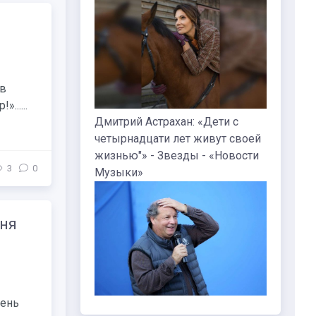
 в
......
Дмитрий Астрахан: «Дети с
четырнадцати лет живут своей
жизнью"» - Звезды - «Новости
3
0
Музыки»
юня
День