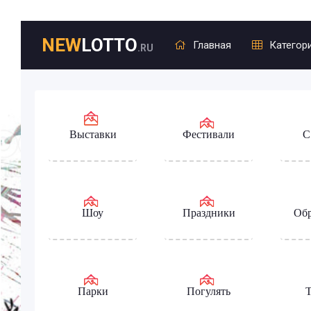
NEW
LOTTO
Главная
Категор
.RU
Выставки
Фестивали
С
Шоу
Праздники
Обр
Парки
Погулять
Т