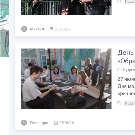
Куда
Михаил
25.06.26
День
«Обр
Куда 
27 июн
Дня мол
крыше» 
Куда
Flannagan
25.06.26