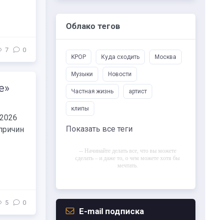
Облако тегов
7
0
KPOP
Куда сходить
Москва
Музыки
Новости
е»
Частная жизнь
артист
клипы
 2026
Показать все теги
причин
-- Начинайте делать все, что вы можете
сделать – и даже то, о чем можете хотя бы
мечтать.
-- Все дело в мыслях. Мысль — начало
всего. И мыслями можно управлять. И
поэтому главное дело совершенствования:
5
0
работать над мыслями.
E-mail подписка
-- Идите уверенно по направлению к мечте.