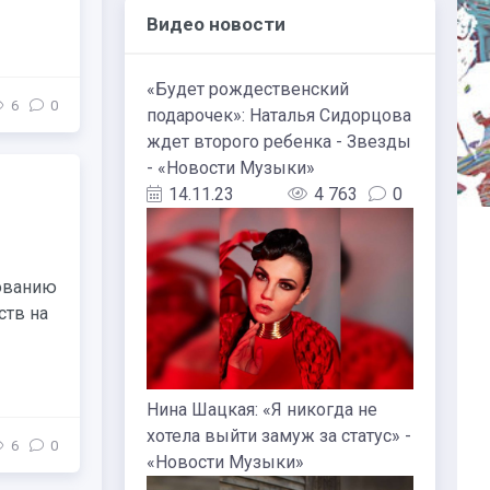
Видео новости
«Будет рождественский
6
0
подарочек»: Наталья Сидорцова
ждет второго ребенка - Звезды
- «Новости Музыки»
14.11.23
4 763
0
нованию
ств на
Нина Шацкая: «Я никогда не
хотела выйти замуж за статус» -
6
0
«Новости Музыки»