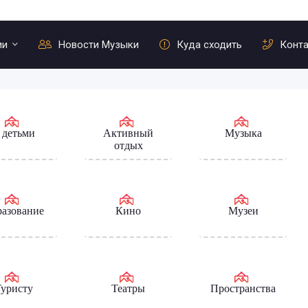
ии
Новости Музыки
Куда сходить
Конт
 детьми
Активный
Музыка
отдых
азование
Кино
Музеи
уристу
Театры
Пространства