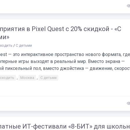
риятия в Pixel Quest с 20% скидкой - «С
ми»
сходить
/
С детьми
uest — это интерактивное пространство нового формата, гд
терные игры выходят в реальный мир. Вместо экрана —
й пиксельный пол, вместо джойстика — движение, скорость
 сходить
,
Москва
,
С детьми
латные ИТ-фестивали «8-БИТ» для школь