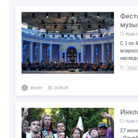
Фести
музы
Куда 
С 1 по 
всерос
наследн
Куда
Brown
24.06.26
Инкл
Куда 
27 июн
«Дружба