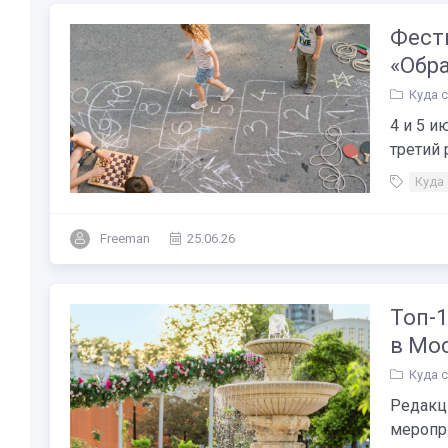
Фести
«Обр
Куда 
4 и 5 и
третий 
Куда
Freeman
25.06.26
Топ-1
в Мос
Куда 
Редакц
меропри