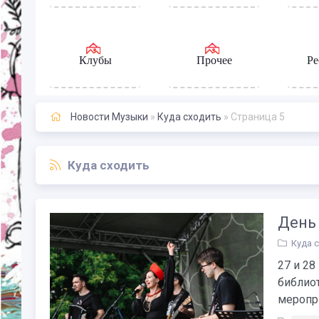
Клубы
Прочее
Ре
Новости Музыки
»
Куда сходить
» Страница 5
Куда сходить
День
Куда 
27 и 28
библио
меропри