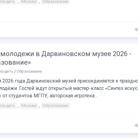
 сходить
,
Москва
,
Образование
 молодежи в Дарвиновском музее 2026 -
азование»
сходить
/
Образование
я 2026 года Дарвиновский музей присоединяется к празд
одёжи. Гостей ждут открытый мастер-класс «Синтез искус
от студентов МГПУ, авторская игротека...
 сходить
,
Москва
,
Образование