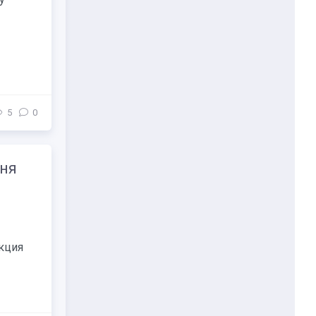
5
0
юня
Акция