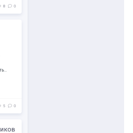
8
0
е
...
5
0
ников