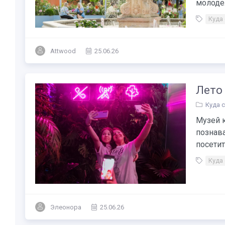
молодеж
Куда
Attwood
25.06.26
Лето 
Куда 
Музей 
познава
посетит
Куда
Элеонора
25.06.26