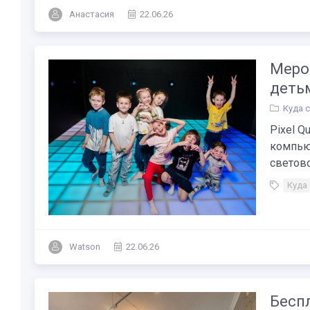
Анастасия
22.06.26
Мероп
деть
Куда 
Pixel Q
компью
светово
Куда
Watson
22.06.26
Бесп