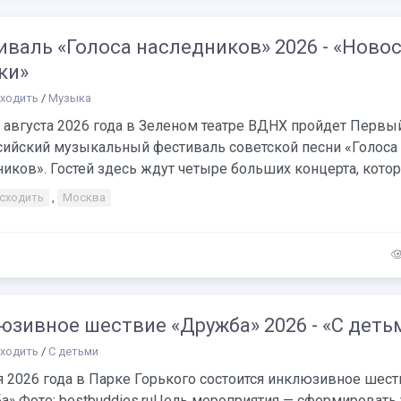
валь «Голоса наследников» 2026 - «Ново
ки»
сходить
/
Музыка
4 августа 2026 года в Зеленом театре ВДНХ пройдет Первы
сийский музыкальный фестиваль советской песни «Голоса
иков». Гостей здесь ждут четыре больших концерта, которы
 сходить
,
Москва
юзивное шествие «Дружба» 2026 - «С деть
сходить
/
С детьми
я 2026 года в Парке Горького состоится инклюзивное шес
».Фото: bestbuddies.ruЦель мероприятия — сформировать 