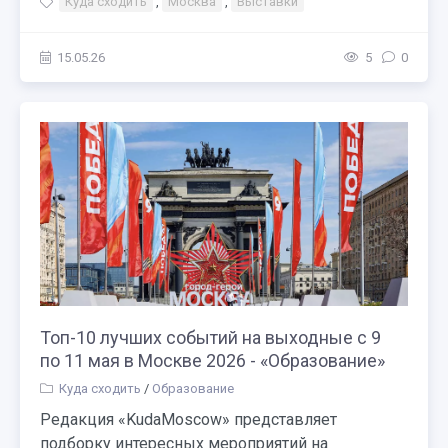
Куда сходить
,
Москва
,
Выставки
15.05.26
5
0
Топ-10 лучших событий на выходные с 9
по 11 мая в Москве 2026 - «Образование»
Куда сходить
/
Образование
Редакция «KudaMoscow» представляет
подборку интересных мероприятий на