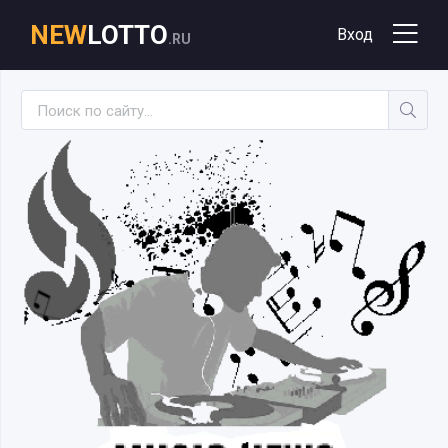
NEW
LOTTO
Вход
.RU