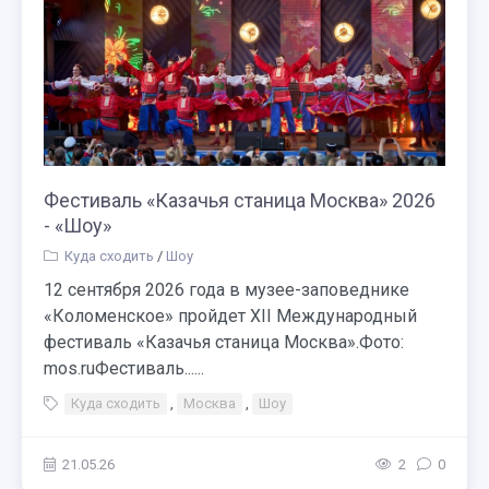
Фестиваль «Казачья станица Москва» 2026
- «Шоу»
Куда сходить
/
Шоу
12 сентября 2026 года в музее-заповеднике
«Коломенское» пройдет XII Международный
фестиваль «Казачья станица Москва».Фото:
mos.ruФестиваль......
Куда сходить
,
Москва
,
Шоу
21.05.26
2
0