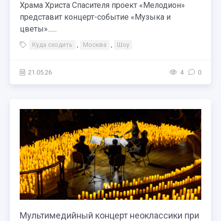
Храма Христа Спасителя проект «Мелодион»
представит концерт-событие «Музыка и
цветы»......
Куда сходить
,
Москва
,
Шоу
21.05.26
4
0
Мультимедийный концерт неоклассики при