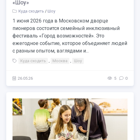
«Шоу»
Куда сходить
/
Шоу
1 июня 2026 года в Московском дворце
пионеров состоится семейный инклюзивный
фестиваль «Город возможностей». Это
ежегодное событие, которое объединяет людей
с разным опытом, взглядами и...
Куда сходить
,
Москва
,
Шоу
26.05.26
5
0