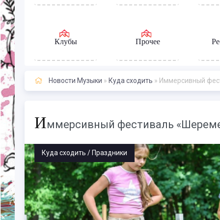
Клубы
Прочее
Ре
Новости Музыки
»
Куда сходить
» Иммерсивный фест
И
ммерсивный фестиваль «Шеремет
Куда сходить / Праздники