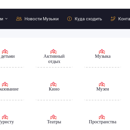
ии
Новости Музыки
Куда сходить
Конт
 детьми
Активный
Музыка
отдых
азование
Кино
Музеи
уристу
Театры
Пространства