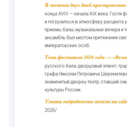
В течение двух дней пространство парка превратится в живую декорацию эпохи
конца XVIII — начала XIX века. Гости
и погрузиться в атмосферу расцвета 
приемы, балы, музыкальные вечера и 
ансамбль был местом притяжения све
императорских особ.
Тема фестиваля 2026 года — «Великолепная эпоха». В центре внимания — культура
русского бала, дворцовый этикет, тра
графа Николая Петровича Шереметева.
знаменитый дворец-театр, ставший си
культуры России.
Узнать подробности можно на сайте организаторов: https://vdnh.ru/sheremetev-fest-
2026/