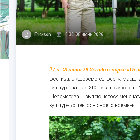
Erickson
10:30, 08 июнь 2026
27 и 28 июня 2026 года в парке «Останкино» на ВДНХ пройдет второй иммерсивный
фестиваль «Шереметев-фест». Масштаб
культуры начала ХIХ века приурочен к
Шереметева — выдающегося мецената, 
культурных центров своего времени.