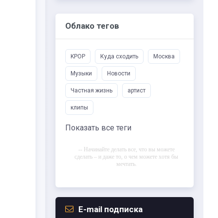
Облако тегов
KPOP
Куда сходить
Москва
Музыки
Новости
Частная жизнь
артист
клипы
Показать все теги
-- Начинайте делать все, что вы можете
сделать – и даже то, о чем можете хотя бы
мечтать.
-- Все дело в мыслях. Мысль — начало
всего. И мыслями можно управлять. И
поэтому главное дело совершенствования:
работать над мыслями.
E-mail подписка
-- Идите уверенно по направлению к мечте.