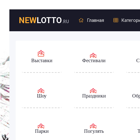
NEW
LOTTO
Главная
Категор
.RU
Выставки
Фестивали
С
Шоу
Праздники
Обр
Парки
Погулять
Т