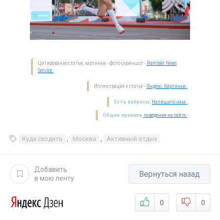
Цитирование статьи, картинки - фото скриншот -
Rambler News
Service.
Иллюстрация к статье -
Яндекс. Картинки.
Есть вопросы.
Напишите нам.
Общие правила
поведения на сайте.
Куда сходить
,
Москва
,
Активный отдых
Добавить
Вернуться назад
в мою ленту
0
0