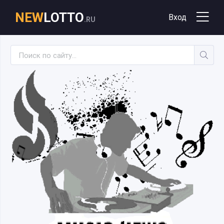
NEW
LOTTO
Вход
.RU