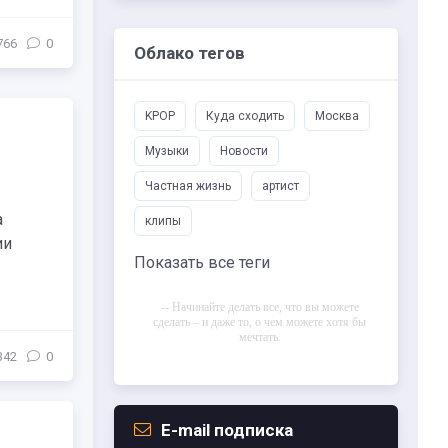
766
0
Облако тегов
KPOP
Куда сходить
Москва
Музыки
Новости
Частная жизнь
артист
а
клипы
ии
Показать все теги
-- Начинайте делать все, что вы можете
сделать – и даже то, о чем можете хотя бы
мечтать.
342
0
-- Все дело в мыслях. Мысль — начало
всего. И мыслями можно управлять. И
поэтому главное дело совершенствования:
работать над мыслями.
E-mail подписка
-- Идите уверенно по направлению к мечте.