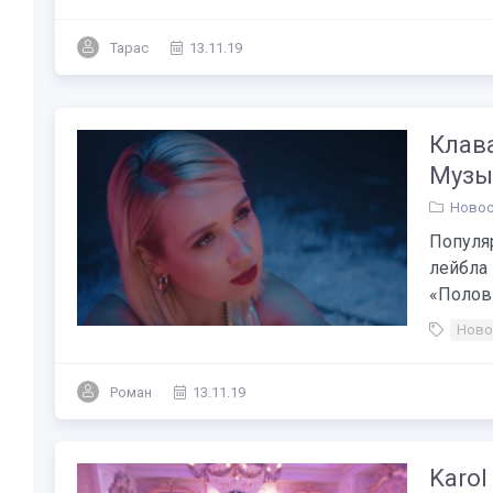
Тарас
13.11.19
Клава
Музы
Новос
Популяр
лейбла 
«Полови
Ново
Роман
13.11.19
Karol