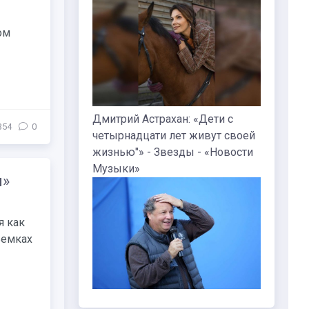
ом
ет нас и все так же будет популярна»
Дмитрий Астрахан: «Дети с
354
0
четырнадцати лет живут своей
жизнью"» - Звезды - «Новости
Музыки»
и»
я как
ъемках