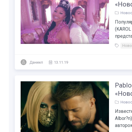
«Нов
Новос
Популя
(KAROL 
предста
Ново
Даниил
13.11.19
Pablo
«Нов
Новос
Извест
Albor?n
автором