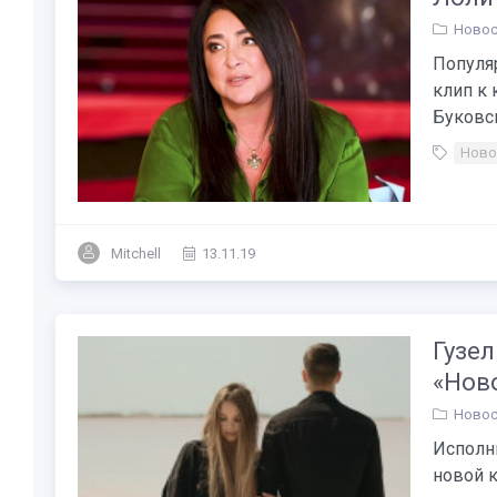
Новос
Популя
клип к
Буковска
Ново
Mitchell
13.11.19
Гузел
«Нов
Новос
Исполни
новой к