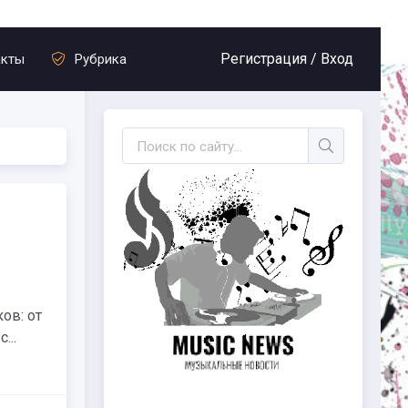
Регистрация /
Вход
акты
Рубрика
ов: от
...