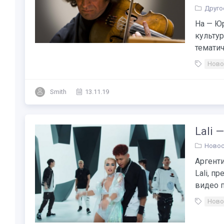
Друго
На — Ю
культу
тематич
Ново
Smith
13.11.19
Lali 
Новос
Аргенти
Lali, п
видео п
Ново