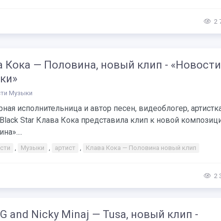
2 
 Кока — Половина, новый клип - «Новости
ки»
ти Музыки
ная исполнительница и автор песен, видеоблогер, артистк
Black Star Клава Кока представила клип к новой композиц
на»....
сти
,
Музыки
,
артист
,
Клава Кока — Половина новый клип
2 
 G and Nicky Minaj — Tusa, новый клип -