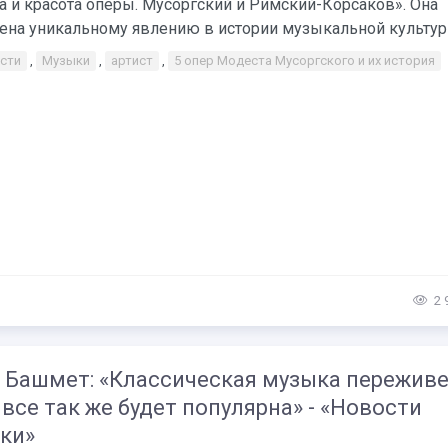
 и красота оперы. Мусоргский и Римский-Корсаков». Она
ена уникальному явлению в истории музыкальной культуры
сти
,
Музыки
,
артист
,
5 опер Модеста Мусоргского и их история
2 
 Башмет: «Классическая музыка пережив
 все так же будет популярна» - «Новости
ки»