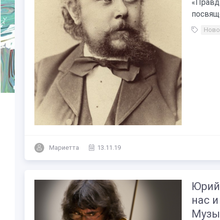
«Правда
посвящ
Ново
Мариетта
13.11.19
Юрий
нас и
Музы