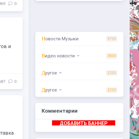
869
0
Новости Музыки
9725
тов и
Видео новости
3800
Другое
2233
687
0
Другое
2233
Комментарии
ДОБАВИТЬ БАННЕР
ставка