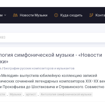
ии
Новости Музыки
Куда сходить
Конт
 483
логия симфонической музыки - «Новости
ки»
е
/
Биографии русских композиторов и музыкантов
«Мелодия» выпустила юбилейную коллекцию записей
ических сочинений легендарных композиторов XIX–XX век
и Прокофьева до Шостаковича и Стравинского. Совместно с
сти
,
Музыки
,
артист
,
Антология симфонической музыки