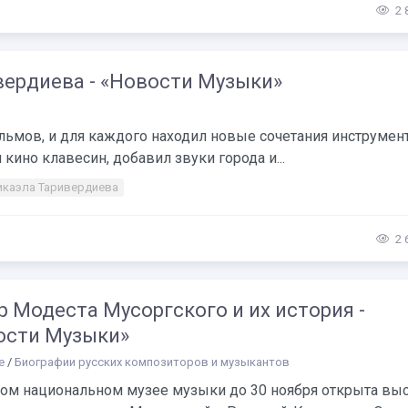
2 
ердиева - «Новости Музыки»
ьмов, и для каждого находил новые сочетания инструмен
ино клавесин, добавил звуки города и...
каэла Таривердиева
2 
р Модеста Мусоргского и их история -
ости Музыки»
е
/
Биографии русских композиторов и музыкантов
ком национальном музее музыки до 30 ноября открыта вы