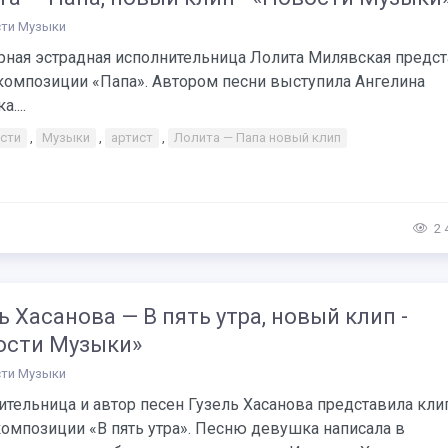
ти Музыки
рная эстрадная исполнительница Лолита Милявская предс
 композиции «Папа». Автором песни выступила Ангелина
....
сти
,
Музыки
,
артист
,
Лолита — Папа новый клип
2 
ь Хасанова — В пять утра, новый клип -
ости Музыки»
ти Музыки
тельница и автор песен Гузель Хасанова представила кли
омпозиции «В пять утра». Песню девушка написала в