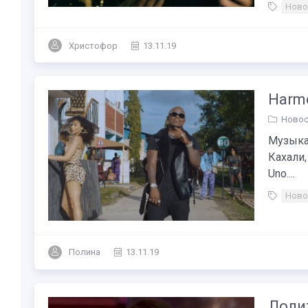
Ново
Христофор
13.11.19
Harmo
Новос
Музыкан
Кахали,
Uno....
Ново
Полина
13.11.19
Лолит