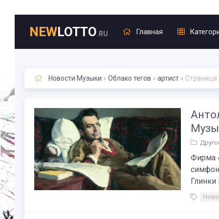
NEW
LOTTO
Главная
Категор
.RU
Новости Музыки
»
Облако тегов
»
артист
» Страница
Анто
Музы
Друго
Фирма 
симфон
Глинки 
Ново