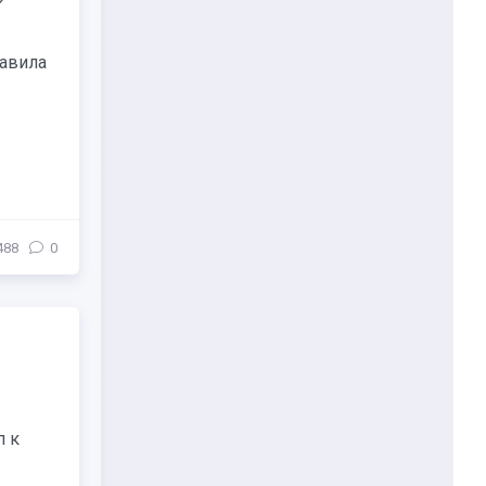
тавила
488
0
п к