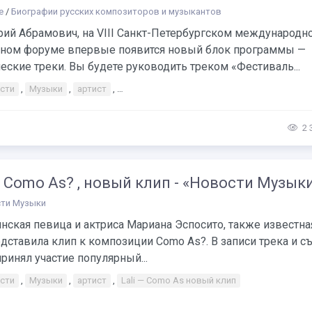
е
/
Биографии русских композиторов и музыкантов
рий Абрамович, на VIII Санкт-Петербургском международн
рном форуме впервые появится новый блок программы —
еские треки. Вы будете руководить треком «Фестиваль...
сти
,
Музыки
,
артист
,
Юрий Башмет «Классическая музыка пережив
2 
— Como As? , новый клип - «Новости Музык
ти Музыки
нская певица и актриса Мариана Эспосито, также известна
редставила клип к композиции Como As?. В записи трека и с
ринял участие популярный...
сти
,
Музыки
,
артист
,
Lali — Como As новый клип