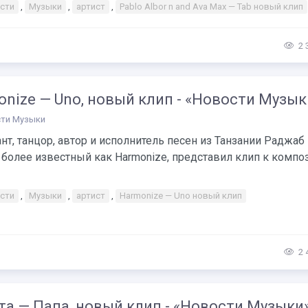
сти
,
Музыки
,
артист
,
Pablo Albor n and Ava Max — Tab новый клип
2 
nize — Uno, новый клип - «Новости Музык
ти Музыки
т, танцор, автор и исполнитель песен из Танзании Раджаб
 более известный как Harmonize, представил клип к компо
сти
,
Музыки
,
артист
,
Harmonize — Uno новый клип
2 
а — Папа, новый клип - «Новости Музыки