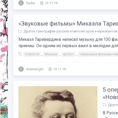
Ryder
13.11.19
«Звуковые фильмы» Микаэла Тарив
Другое
/
Биографии русских композиторов и музыкантов
Микаэл Таривердиев написал музыку для 130 фил
приемы. Он одним из первых ввел в мелодии для к
Новости
,
Музыки
,
артист
,
«Звуковые фильмы» Ми
Wainwright
13.11.19
5 опе
«Нов
Друго
В Русс