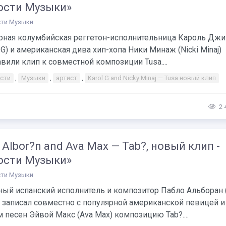
ости Музыки»
ти Музыки
рная колумбийская реггетон-исполнительница Кароль Джи
G) и американская дива хип-хопа Ники Минаж (Nicki Minaj)
вили клип к совместной композиции Tusa....
сти
,
Музыки
,
артист
,
Karol G and Nicky Minaj — Tusa новый клип
2 
 Albor?n and Ava Max — Tab?, новый клип -
ости Музыки»
ти Музыки
ный испанский исполнитель и композитор Пабло Альборан 
) записал совместно с популярной американской певицей и
 песен Эйвой Макс (Ava Max) композицию Tab?....