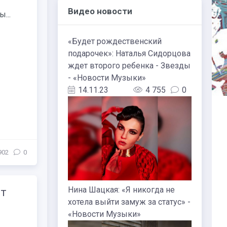
Видео новости
...
«Будет рождественский
подарочек»: Наталья Сидорцова
ждет второго ребенка - Звезды
- «Новости Музыки»
14.11.23
4 755
0
902
0
Нина Шацкая: «Я никогда не
ет
хотела выйти замуж за статус» -
«Новости Музыки»