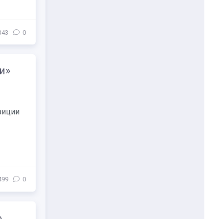
343
0
и»
зиции
499
0
»