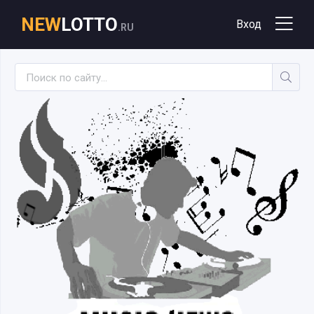
NEW
LOTTO
Вход
.RU