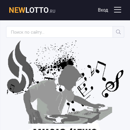
NEW
LOTTO
Вход
.RU