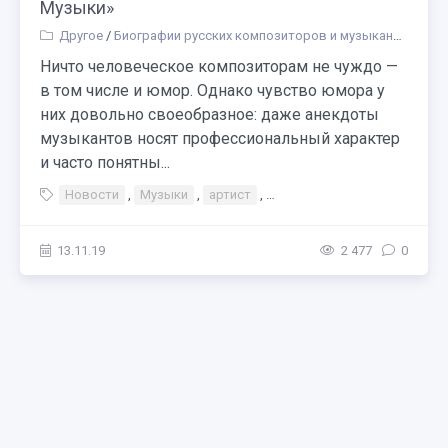
Музыки»
Другое
/
Биографии русских композиторов и музыкантов
Ничто человеческое композиторам не чуждо —
в том числе и юмор. Однако чувство юмора у
них довольно своеобразное: даже анекдоты
музыкантов носят профессиональный характер
и часто понятны...
Новости
,
Музыки
,
артист
,
Над чем смеются композит
13.11.19
2 477
0