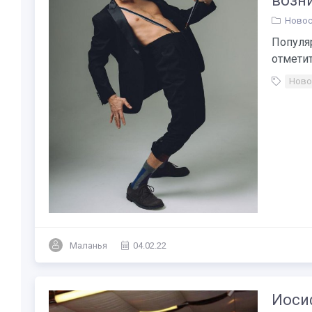
возн
Новос
Популяр
отметить
Ново
Маланья
04.02.22
Иоси