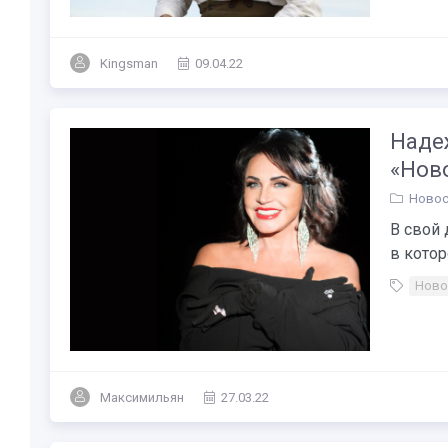
Kingsman
09.04.22
Надеж
«Нов
Новос
В свой
в котор
Ново
Максимильян
27.03.22