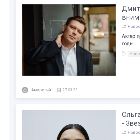
Дмит
вним
Новос
Актер п
годы......
Ново
Амвросий
27.03.22
Ольг
- Зве
Новос