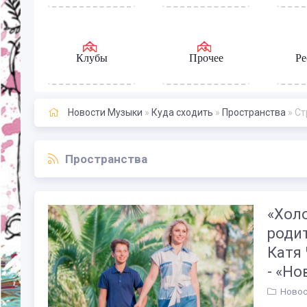
Клубы
Прочее
Ре
Новости Музыки
»
Куда сходить
»
Пространства
» Ст
Пространства
«Холо
роди
Катя 
- «Н
Новос