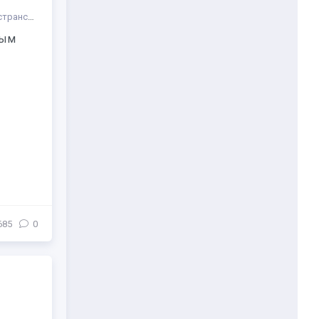
ранства
/
Жанр
рым
685
0