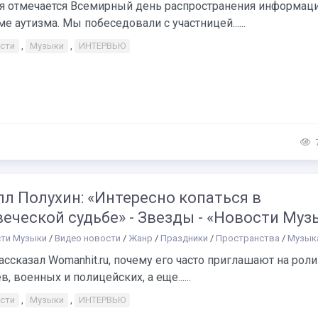
ля отмечается Всемирный день распространения информаци
е аутизма. Мы побеседовали с участницей......
сти
,
Музыки
,
ИНТЕРВЬЮ
л Полухин: «Интересно копаться в
еческой судьбе» - Звезды - «Новости Муз
ти Музыки
/
Видео новости
/
Жанр
/
Праздники
/
Пространства
/
Музык
ассказал Womanhit.ru, почему его часто приглашают на роли
в, военных и полицейских, а еще......
сти
,
Музыки
,
ИНТЕРВЬЮ