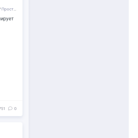
/
Пространства
/
Разное
/
Новости из жизни артистов эстрады
нирует
751
0