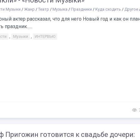
икли» - «Новости Музыки»
ти Музыки
/
Жанр
/
Театр
/
Музыка
/
Праздники
/
Куда сходить
/
Другое
ный актер рассказал, что для него Новый год и как он пла
 праздник......
сти
,
Музыки
,
ИНТЕРВЬЮ
ф Пригожин готовится к свадьбе дочери: