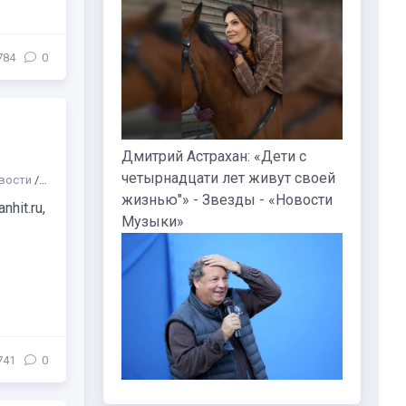
784
0
Дмитрий Астрахан: «Дети с
четырнадцати лет живут своей
вости
/
Праздники
/
Театр
/
Жанр
/
Другое
/
Музыка
/
Пространства
/
Об
жизнью"» - Звезды - «Новости
hit.ru,
Музыки»
741
0