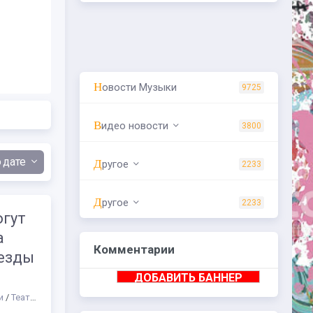
Новости Музыки
9725
Видео новости
3800
дате
Другое
2233
Другое
2233
огут
а
Комментарии
везды
ДОБАВИТЬ БАННЕР
и
/
Театр
/
Разное
/
Шоу
/
Концерты
/
СТАТЬИ
/
Другое
/
Куда сходить
/
Об