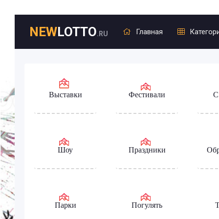
NEW
LOTTO
Главная
Категор
.RU
Выставки
Фестивали
С
Шоу
Праздники
Обр
Парки
Погулять
Т