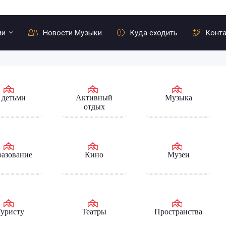
ии
Новости Музыки
Куда сходить
Конт
 детьми
Активный
Музыка
отдых
азование
Кино
Музеи
уристу
Театры
Пространства