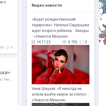
и о
Видео новости
«Будет рождественский
подарочек»: Наталья Сидорцова
ждет второго ребенка - Звезды
- «Новости Музыки»
14.11.23
4 755
0
707
0
ыки»
а
/
Театр
/
Разное
/
Другое
/
Образование
/
СТАТЬИ
/
Биографии русских 
Нина Шацкая: «Я никогда не
хотела выйти замуж за статус» -
«Новости Музыки»