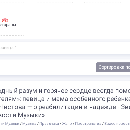
стораны
раница 4
дный разум и горячее сердце всегда пом
телям»: певица и мама особенного ребенк
Чистова — о реабилитации и надежде - З
овости Музыки»
ти Музыки
/
Музыка
/
Праздники
/
Жанр
/
Пространства
/
Видео новост