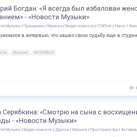
рий Богдан: «Я всегда был избалован жен
анием» - «Новости Музыки»
ти Музыки
/
Праздники
/
Музыка
/
Видео новости
/
СТАТЬИ
/
Театр
/
Жан
ризнался в интервью, что нашел свою судьбу еще в студе
сти
,
Музыки
,
ИНТЕРВЬЮ
а Серябкина: «Смотрю на сына с восхищен
зды - «Новости Музыки»
ти Музыки
/
Видео новости
/
Другое
/
Музыка
/
Пространства
/
Активный