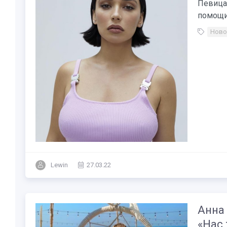
Певица
помощи 
Ново
Lewin
27.03.22
Анна
«Нас 