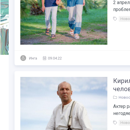
2 апре
проблем
Ново
Инга
09.04.22
Кирил
челов
Новос
Актер р
негодяе
Ново