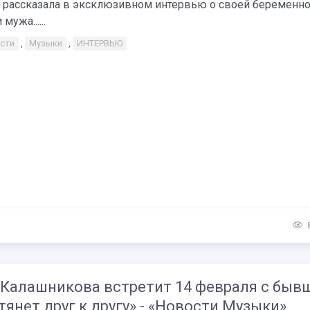
 рассказала в эксклюзивном интервью о своей беременно
мужа......
сти
,
Музыки
,
ИНТЕРВЬЮ
 Калашникова встретит 14 февраля с быв
тянет друг к другу» - «Новости Музыки»