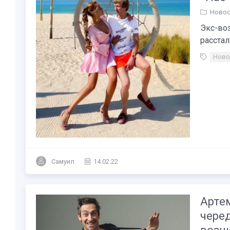
Новос
Экс-во
расстал
Ново
Самуил
14.02.22
Артем
чере