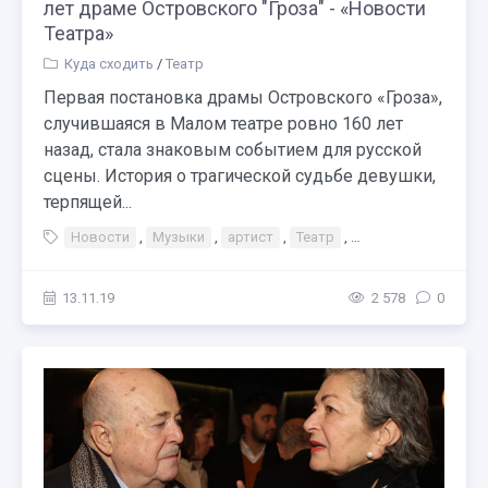
лет драме Островского "Гроза" - «Новости
Театра»
Куда сходить
/
Театр
Первая постановка драмы Островского «Гроза»,
случившаяся в Малом театре ровно 160 лет
назад, стала знаковым событием для русской
сцены. История о трагической судьбе девушки,
терпящей...
Новости
,
Музыки
,
артист
,
Театр
,
Тэги Театр Премия
13.11.19
2 578
0