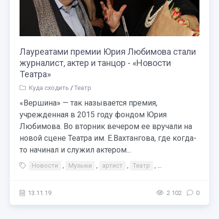
Лауреатами премии Юрия Любимова стали
журналист, актер и танцор - «Новости
Театра»
Куда сходить
/
Театр
«Вершина» — так называется премия,
учрежденная в 2015 году фондом Юрия
Любимова. Во вторник вечером ее вручали на
новой сцене Театра им. Е.Вахтангова, где когда-
то начинал и служил актером...
Новости
,
Музыки
,
артист
,
Театр
,
Тэги Театр Премия
13.11.19
2 102
0