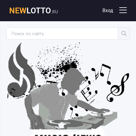
NEW
LOTTO
Вход
.RU