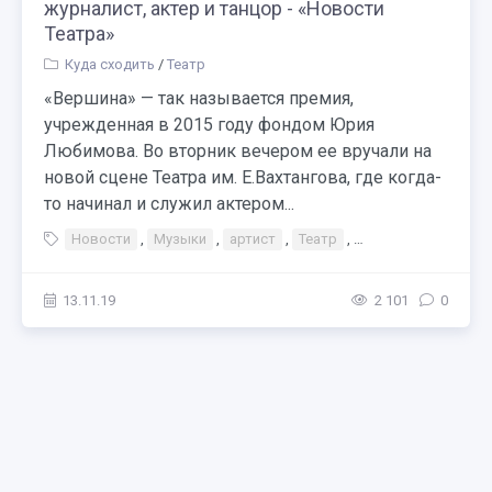
журналист, актер и танцор - «Новости
Театра»
Куда сходить
/
Театр
«Вершина» — так называется премия,
учрежденная в 2015 году фондом Юрия
Любимова. Во вторник вечером ее вручали на
новой сцене Театра им. Е.Вахтангова, где когда-
то начинал и служил актером...
Новости
,
Музыки
,
артист
,
Театр
,
Тэги Театр Премия
13.11.19
2 101
0