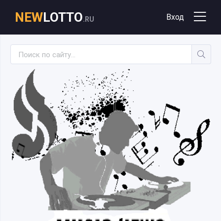
NEW
LOTTO
Вход
.RU