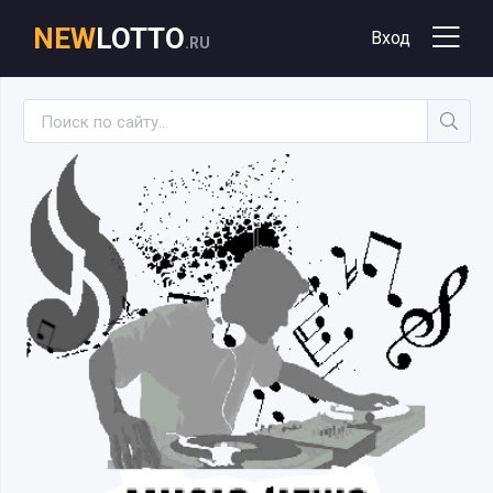
NEW
LOTTO
Вход
.RU