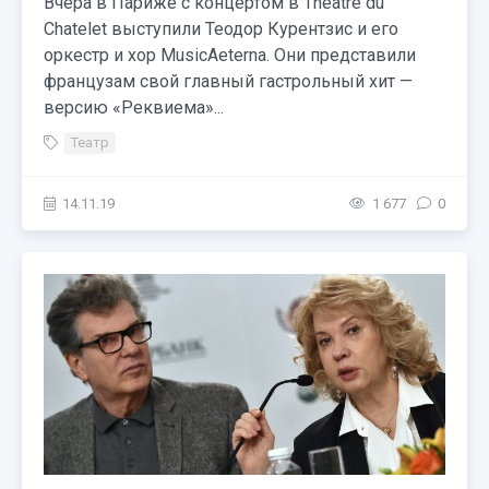
Вчера в Париже с концертом в Theatre du
Chatelet выступили Теодор Курентзис и его
оркестр и хор MusicAeterna. Они представили
французам свой главный гастрольный хит —
версию «Реквиема»...
Театр
14.11.19
1 677
0