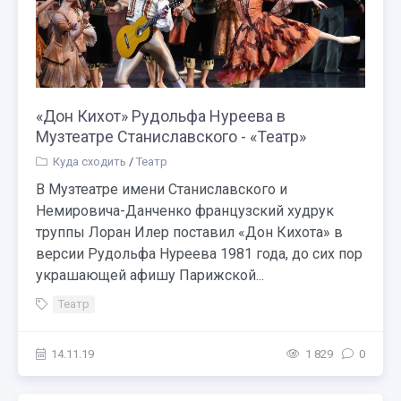
«Дон Кихот» Рудольфа Нуреева в
Музтеатре Станиславского - «Театр»
Куда сходить
/
Театр
В Музтеатре имени Станиславского и
Немировича-Данченко французский худрук
труппы Лоран Илер поставил «Дон Кихота» в
версии Рудольфа Нуреева 1981 года, до сих пор
украшающей афишу Парижской...
Театр
14.11.19
1 829
0