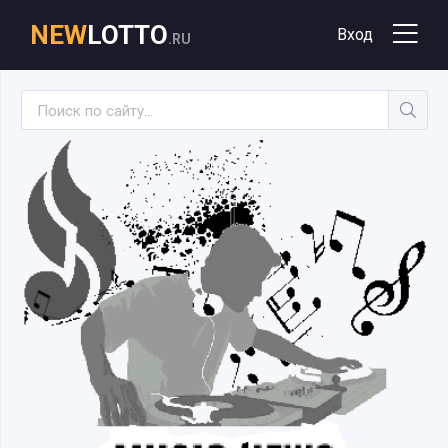
NEW
LOTTO
Вход
.RU