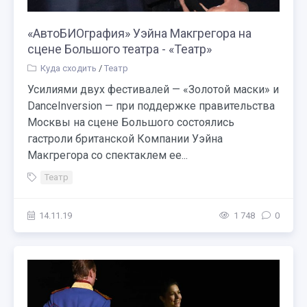
«АвтоБИОграфия» Уэйна Макгрегора на
сцене Большого театра - «Театр»
Куда сходить
/
Театр
Усилиями двух фестивалей — «Золотой маски» и
DanceInversion — при поддержке правительства
Москвы на сцене Большого состоялись
гастроли британской Компании Уэйна
Макгрегора со спектаклем ее...
Театр
14.11.19
1 748
0