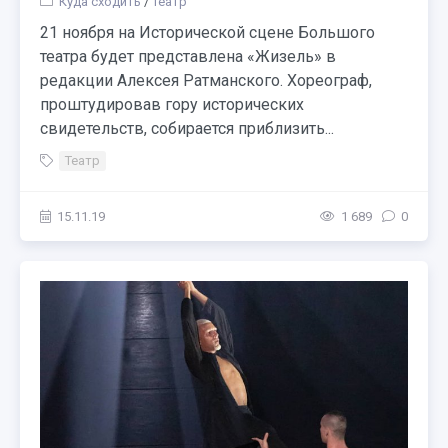
Куда сходить
/
Театр
21 ноября на Исторической сцене Большого
театра будет представлена «Жизель» в
редакции Алексея Ратманского. Хореограф,
проштудировав гору исторических
свидетельств, собирается приблизить...
Театр
15.11.19
1 689
0