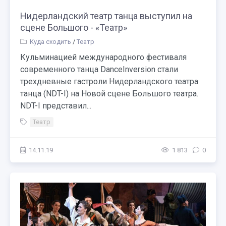
Нидерландский театр танца выступил на
сцене Большого - «Театр»
Куда сходить
/
Театр
Кульминацией международного фестиваля
современного танца DanceInversion стали
трехдневные гастроли Нидерландского театра
танца (NDT-I) на Новой сцене Большого театра.
NDT-I представил...
Театр
14.11.19
1 813
0