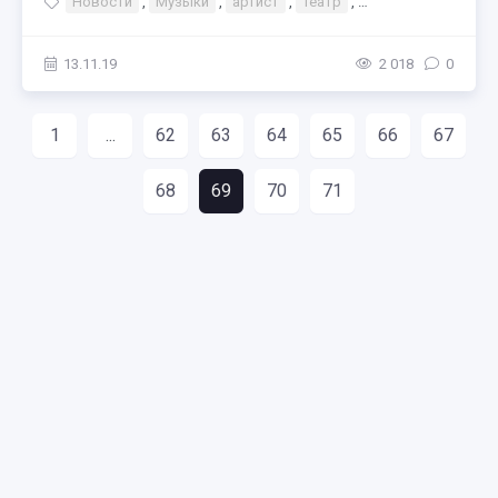
Новости
,
Музыки
,
артист
,
Театр
,
Тэги Театр Конце
13.11.19
2 018
0
1
...
62
63
64
65
66
67
68
69
70
71