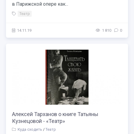
в Парижской опере как...
Театр
14.11.19
1 810
0
Алексей Тарханов о книге Татьяны
Кузнецовой - «Театр»
Куда сходить
/
Театр