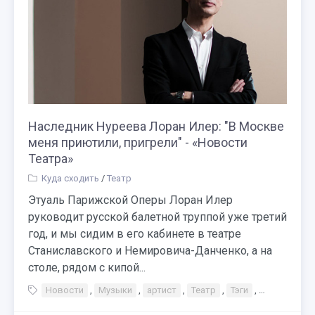
Наследник Нуреева Лоран Илер: "В Москве
меня приютили, пригрели" - «Новости
Театра»
Куда сходить
/
Театр
Этуаль Парижской Оперы Лоран Илер
руководит русской балетной труппой уже третий
год, и мы сидим в его кабинете в театре
Станиславского и Немировича-Данченко, а на
столе, рядом с кипой...
Новости
,
Музыки
,
артист
,
Театр
,
Тэги
,
Театр
,
М