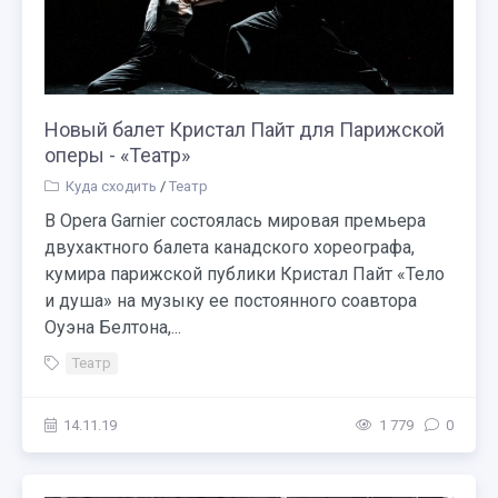
Новый балет Кристал Пайт для Парижской
оперы - «Театр»
Куда сходить
/
Театр
В Opera Garnier состоялась мировая премьера
двухактного балета канадского хореографа,
кумира парижской публики Кристал Пайт «Тело
и душа» на музыку ее постоянного соавтора
Оуэна Белтона,...
Театр
14.11.19
1 779
0