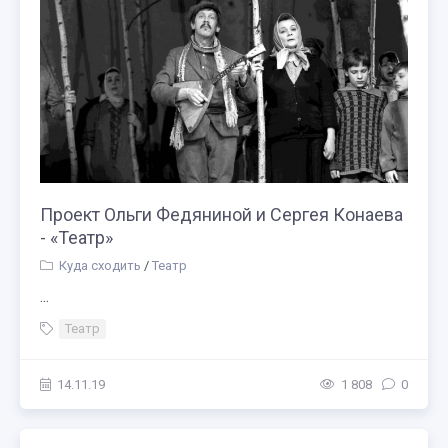
Проект Ольги Федяниной и Сергея Конаева
- «Театр»
Куда сходить
/
Театр
...
Театр
14.11.19
1 808
0