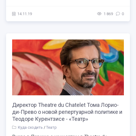
14.11.19
1 869
0
Директор Theatre du Chatelet Тома Лорио-
ди-Прево о новой репертуарной политике и
Теодоре Курентзисе - «Театр»
Куда сходить
/
Театр