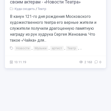
своим актерам - «Новости Театра»
Куда сходить
/
Театр
В канун 121-го дня рождения Московского
художественного театра его верные жители и
служители получили драгоценную памятную
награду из рук худрука Сергея Женовача. Что
такое «Чайка» для...
Новости
,
Музыки
,
артист
,
Театр
,
Тэги Театр Сергей
13.11.19
2 163
0