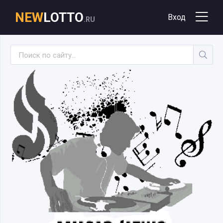
NEW
LOTTO
Вход
.RU