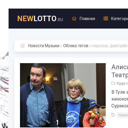
NEW
LOTTO
Главная
Категор
.RU
Новости Музыки
»
Облако тегов
» персоны дмитрий 
Алиса
Теат
Куда 
В Туле
киноком
Суриков
Ново