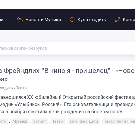
ии
Новости Музыки
Куда сходить
Конт
песков сергей безруков
 Фрейндлих: "В кино я - пришелец" - «Нов
ра»
сходить
/
Театр
 завершился XX юбилейный Открытый российский фестива
едии «Улыбнись, Россия!». Его основательница и президе
а 6 ноября отметила день рождения на боевом посту....
сти
,
Музыки
,
артист
,
Театр
,
Тэги Кино Дети
,
Театр Книги Пре