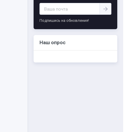
-- Самое большое богатство — это ум. Самая
большая нищета — глупость. Из всех страхов
самый пугающий — самолюбование.
Подпишись на обновления!
-- Лучшее, что можно сделать с хорошим
советом, это пропустить его мимо ушей. Он
никогда не бывает полезен никому, кроме
того, кто его дал.
Наш опрос
-- Люблю давать советы и очень не люблю,
когда их дают мне.