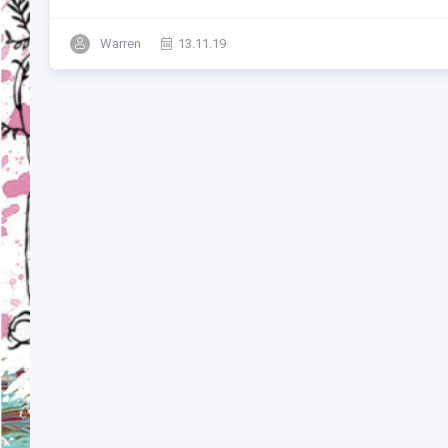
Warren
13.11.19