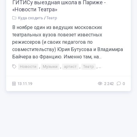
ГИТИСу выездная школа в Париже -
«Новости Театра»
Куда сходить
/
Театр
В ноябре один из ведущих московских
театральных вузов повезет известных
режиссеров (и своих педагогов по
совместительству) Юрия Бутусова и Владимира
Байчера во Францию. Именно там, на...
Новости
,
Музыки
,
артист
,
Театр
,
Тэги Театр Концерт
13.11.19
2 242
0