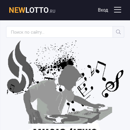
NEW
LOTTO
Вход
.RU