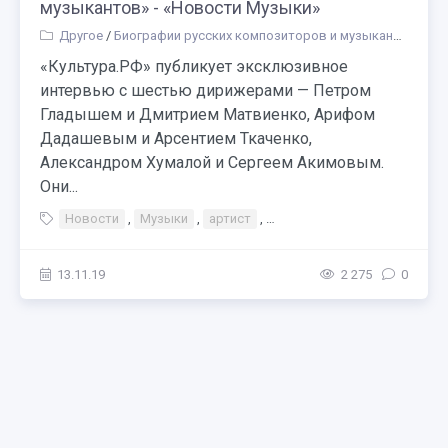
музыкантов» - «Новости Музыки»
Другое
/
Биографии русских композиторов и музыкантов
«Культура.РФ» публикует эксклюзивное
интервью с шестью дирижерами — Петром
Гладышем и Дмитрием Матвиенко, Арифом
Дадашевым и Арсентием Ткаченко,
Александром Хумалой и Сергеем Акимовым.
Они...
Новости
,
Музыки
,
артист
,
«Самое сложное — заслужи
13.11.19
2 275
0