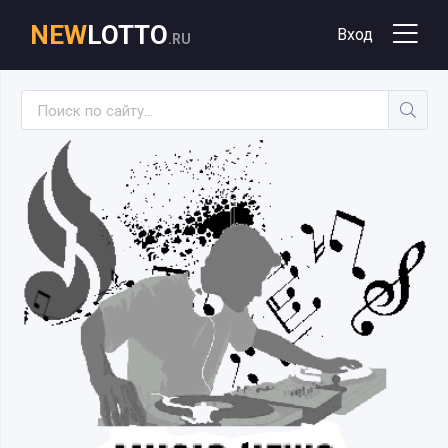
NEW
LOTTO
Вход
.RU