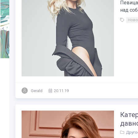
Певица 
над соб
Ново
Gerald
20.11.19
Кате
давн
Друго