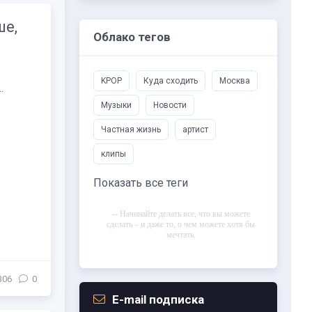
ше,
Облако тегов
KPOP
Куда сходить
Москва
.
Музыки
Новости
Частная жизнь
артист
клипы
Показать все теги
-- Начинайте делать все, что вы можете
сделать – и даже то, о чем можете хотя бы
мечтать.
-- Все дело в мыслях. Мысль — начало
всего. И мыслями можно управлять. И
поэтому главное дело совершенствования:
306
0
работать над мыслями.
E-mail подписка
-- Идите уверенно по направлению к мечте.