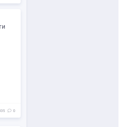
ти
335
0