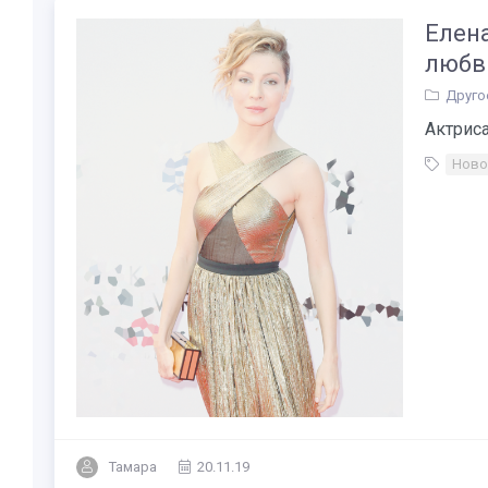
Елена
любви
Друго
Актриса
Ново
Тамара
20.11.19