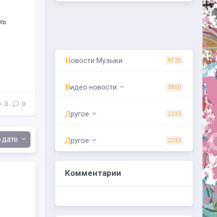
Фестиваль «Четыре Лапы Фест» 2026 -
«Праздники»
нь
22 и 23 августа 2026 года в Измайловском 
состоится одно из крупнейших летних событ
питомцев и...
Новости Музыки
9725
Raleigh
08.08.26
Видео новости
3800
0
0
Куда сходить
/
Праздники
Другое
2233
дате
Другое
2233
Комментарии