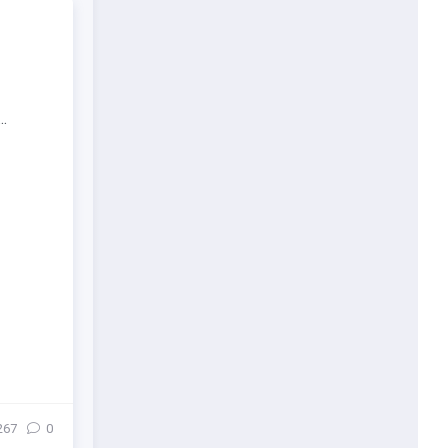
.
267
0