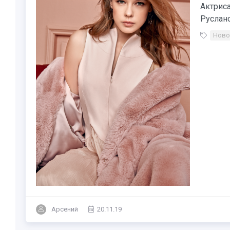
Актриса
Руслано
Ново
Арсений
20.11.19