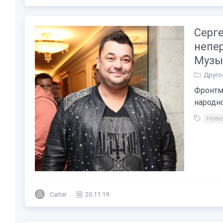
Серг
непе
Музы
Друго
Фронтме
народной
Ново
Carter
20.11.19