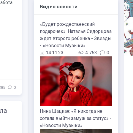
работа
Видео новости
«Будет рождественский
подарочек»: Наталья Сидорцова
ждет второго ребенка - Звезды
- «Новости Музыки»
14.11.23
4 763
0
385
0
ала
Нина Шацкая: «Я никогда не
хотела выйти замуж за статус» -
«Новости Музыки»