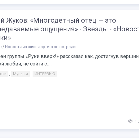
ей Жуков: «Многодетный отец — это
редаваемые ощущения» - Звезды - «Новос
ки»
е
/
Новости из жизни артистов эстрады
н группы «Руки вверх!» рассказал как, достигнув вершин
 любви, не сойти с......
сти
,
Музыки
,
ИНТЕРВЬЮ
1 