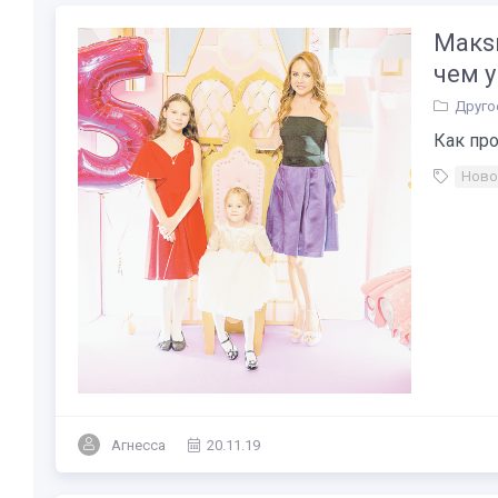
Макs
чем у
Друго
Как про
Ново
Агнесса
20.11.19