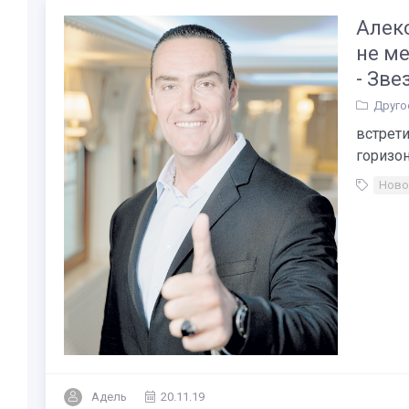
Алек
не ме
- Зве
Друго
встрети
горизонт
Ново
Адель
20.11.19