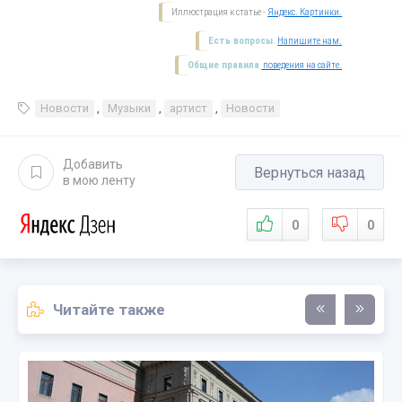
Иллюстрация к статье -
Яндекс. Картинки.
Есть вопросы.
Напишите нам.
Общие правила
поведения на сайте.
Новости
,
Музыки
,
артист
,
Новости
Добавить
Вернуться назад
в мою ленту
0
0
Читайте также