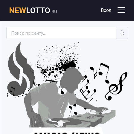
NEW
LOTTO
Вход
.RU