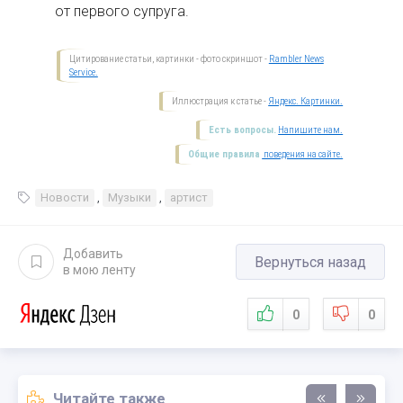
от первого супруга.
Цитирование статьи, картинки - фото скриншот -
Rambler News
Service.
Иллюстрация к статье -
Яндекс. Картинки.
Есть вопросы.
Напишите нам.
Общие правила
поведения на сайте.
Новости
,
Музыки
,
артист
Добавить
Вернуться назад
в мою ленту
0
0
Читайте также