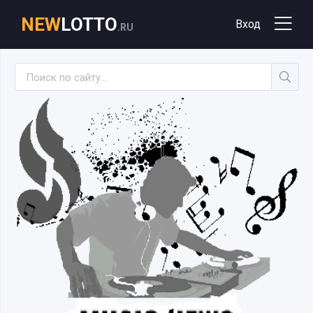
NEW
LOTTO
Вход
.RU