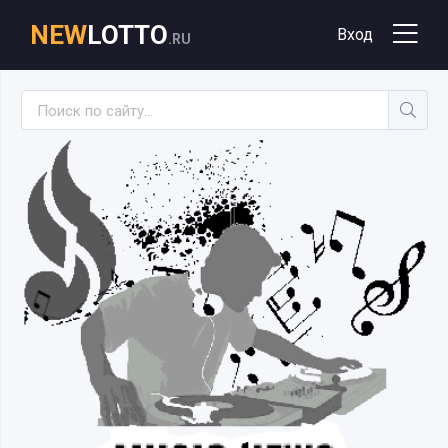
NEW
LOTTO
Вход
.RU