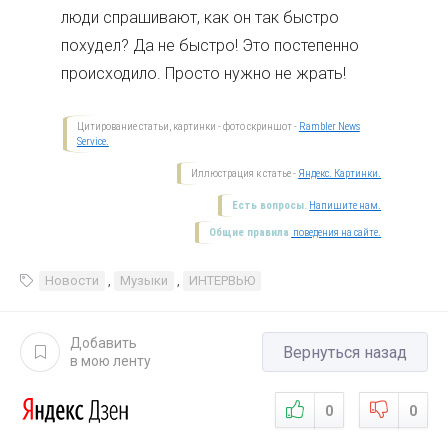
люди спрашивают, как он так быстро
похудел? Да не быстро! Это постепенно
происходило. Просто нужно не жрать!
Цитирование статьи, картинки - фото скриншот -
Rambler News
Service.
Иллюстрация к статье -
Яндекс. Картинки.
Есть вопросы.
Напишите нам.
Общие правила
поведения на сайте.
Новости
,
Музыки
,
ИНТЕРВЬЮ
Добавить
Вернуться назад
в мою ленту
0
0