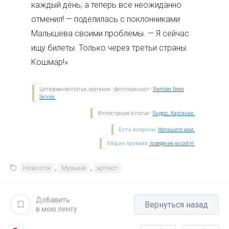
каждый день, а теперь все неожиданно
отменил! — поделилась с поклонниками
Малышева своими проблемы. — Я сейчас
ищу билеты. Только через третьи страны.
Кошмар!»
Цитирование статьи, картинки - фото скриншот -
Rambler News
Service.
Иллюстрация к статье -
Яндекс. Картинки.
Есть вопросы.
Напишите нам.
Общие правила
поведения на сайте.
Новости
,
Музыки
,
артист
Добавить
Вернуться назад
в мою ленту