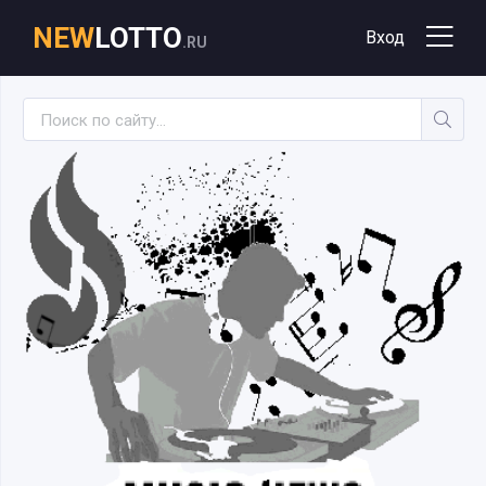
NEW
LOTTO
Вход
.RU