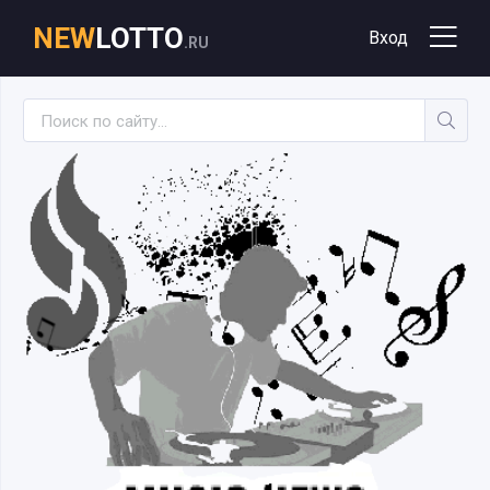
NEW
LOTTO
Вход
.RU