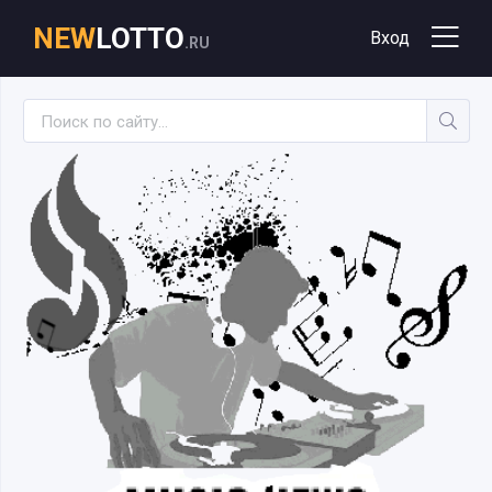
NEW
LOTTO
Вход
.RU