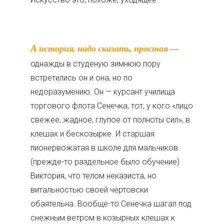
А история, надо сказать, простая —
однажды в студеную зимнюю пору
встретились он и она, но по
недоразумению. Он — курсант училища
торгового флота Сенечка, тот, у кого «лицо
свежее, жадное, глупое от полноты сил», в
клешах и бескозырке. И старшая
пионервожатая в школе для мальчиков
(прежде-то раздельное было обучение)
Виктория, что телом неказиста, но
витальностью своей чертовски
обаятельна. Вообще-то Сенечка шагал под
снежным ветром в козырных клешах к