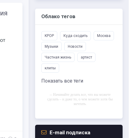
ния
Облако тегов
KPOP
Куда сходить
Москва
яют
Музыки
Новости
Частная жизнь
артист
клипы
Показать все теги
-- Начинайте делать все, что вы можете
сделать – и даже то, о чем можете хотя бы
мечтать.
-- Все дело в мыслях. Мысль — начало
всего. И мыслями можно управлять. И
поэтому главное дело совершенствования:
работать над мыслями.
E-mail подписка
-- Идите уверенно по направлению к мечте.