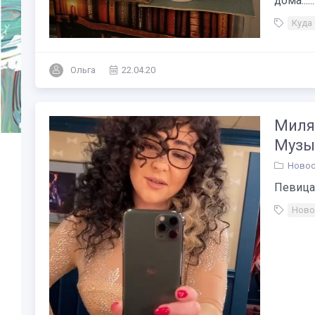
дома......
Куда
Ольга
22.04.20
Миля
Музы
Новос
Певица 
Ново