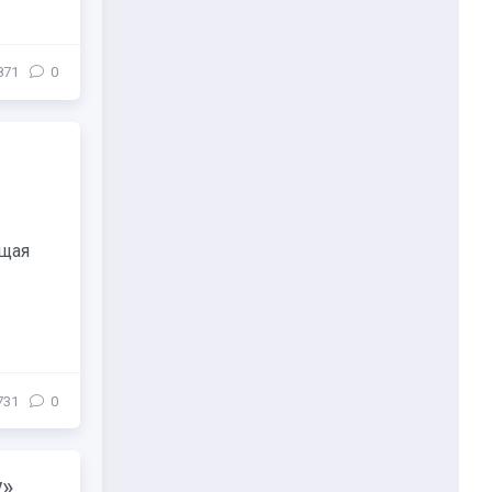
871
0
ющая
731
0
у»