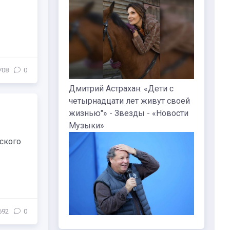
708
0
Дмитрий Астрахан: «Дети с
четырнадцати лет живут своей
жизнью"» - Звезды - «Новости
Музыки»
ского
692
0