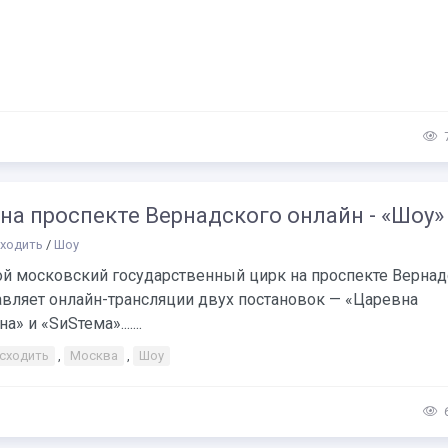
на проспекте Вернадского онлайн - «Шоу»
сходить
/
Шоу
й московский государственный цирк на проспекте Вернад
авляет онлайн-трансляции двух постановок — «Царевна
» и «SиSтема».......
 сходить
,
Москва
,
Шоу