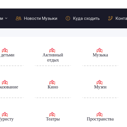
ии
Новости Музыки
Куда сходить
Конт
 детьми
Активный
Музыка
отдых
азование
Кино
Музеи
уристу
Театры
Пространства