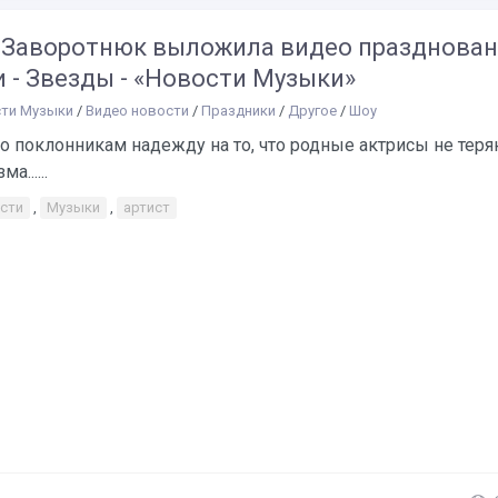
 Заворотнюк выложила видео празднова
 - Звезды - «Новости Музыки»
ти Музыки
/
Видео новости
/
Праздники
/
Другое
/
Шоу
о поклонникам надежду на то, что родные актрисы не тер
а......
сти
,
Музыки
,
артист