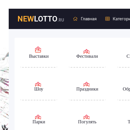
NEW
LOTTO
Главная
Категор
.RU
Выставки
Фестивали
С
Шоу
Праздники
Обр
Парки
Погулять
Т