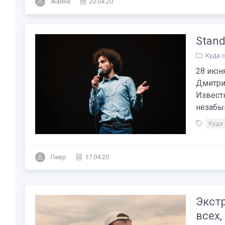
Жанна
20.04.20
Stand
Куда 
28 июня
Дмитри
Извест
незабы
Куда
Лавр
17.04.20
Экстр
всех,