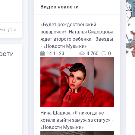
Видео новости
«Будет рождественский
753
0
подарочек»: Наталья Сидорцова
ждет второго ребенка - Звезды
- «Новости Музыки»
ости
14.11.23
4 760
0
Нина Шацкая: «Я никогда не
хотела выйти замуж за статус» -
«Новости Музыки»