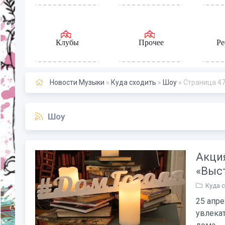
Клубы
Прочее
Ре
Новости Музыки
»
Куда сходить
»
Шоу
» Страница 4
Шоу
Акция
«Выс
Куда 
25 апре
увлека