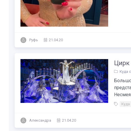
Руфь
21.04.20
Цирк 
Куда 
Большо
предст
Несмеяна
Куда
Александра
21.04.20