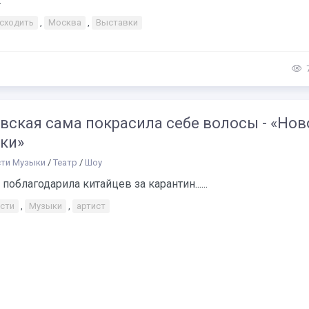
.
 сходить
,
Москва
,
Выставки
вская сама покрасила себе волосы - «Нов
ки»
ти Музыки
/
Театр
/
Шоу
поблагодарила китайцев за карантин......
сти
,
Музыки
,
артист