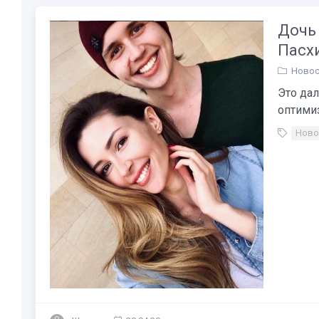
Дочь
Пасхи
Новос
Это дал
оптимизм
Ново