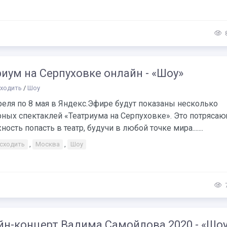
иум на Серпуховке онлайн - «Шоу»
сходить
/
Шоу
реля по 8 мая в Яндекс.Эфире будут показаны несколько
рных спектаклей «Театриума на Серпуховке». Это потряса
ость попасть в театр, будучи в любой точке мира.......
 сходить
,
Москва
,
Шоу
йн-концерт Вадима Самойлова 2020 - «Шо