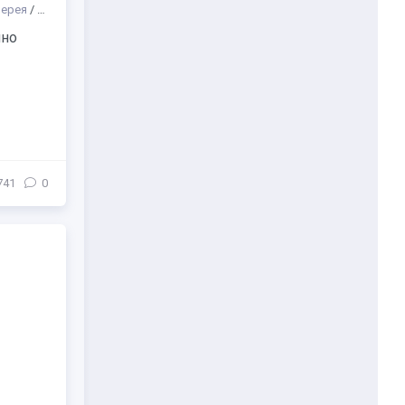
лерея
/
Другое
/
Образование
/
Музыка
/
Парки
йно
741
0