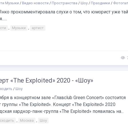
ти Музыки
/
Видео новости
/
Пространства
/
Шоу
/
Праздники
/
Фотога
Янко прокомментировала слухи о том, что юморист уже та
....
сти
,
Музыки
,
артист
рт «The Exploited» 2020 - «Шоу»
сходить
/
Шоу
ября в концертном зале «Главсlub Green Concert» состоится
 группы «The Exploited». Концерт «The Exploited» 2020
ская хардкор-панк-группа «The Exploited» появилась на...
 сходить
,
Москва
,
Шоу