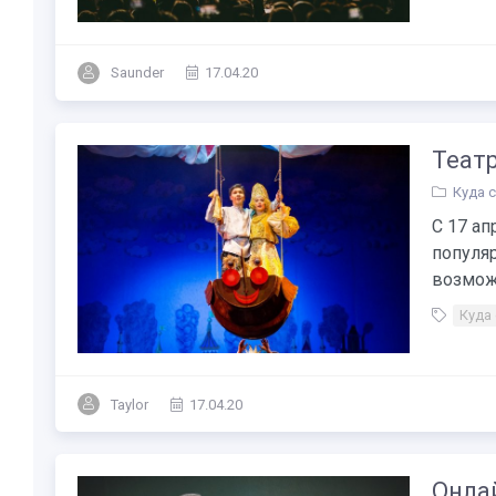
Saunder
17.04.20
Театр
Куда 
С 17 ап
популя
возможн
Куда
Taylor
17.04.20
Онла