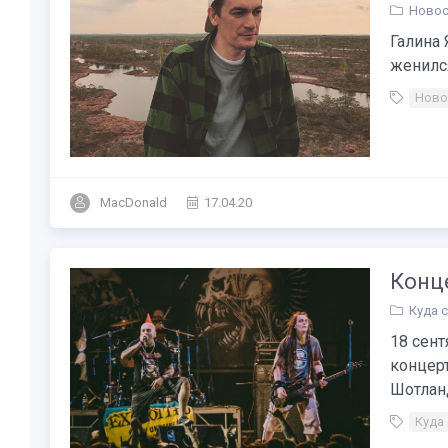
Новос
Галина 
женился..
Ново
MacDonald
17.04.20
Конце
Куда 
18 сент
концерт
Шотланд
Куда