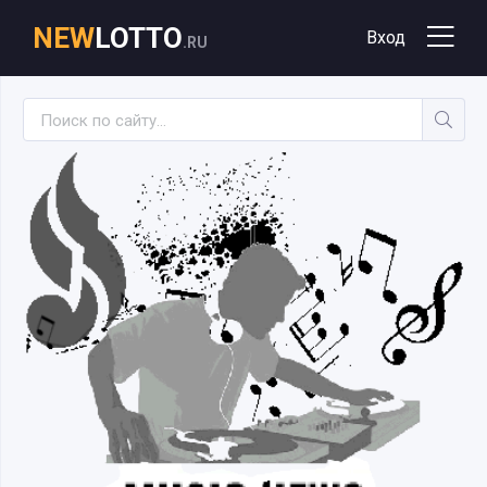
NEW
LOTTO
Вход
.RU