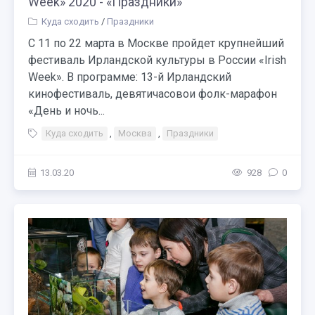
Week» 2020 - «Праздники»
Куда сходить
/
Праздники
C 11 по 22 марта в Москве пройдет крупнейший
фестиваль Ирландской культуры в России «Irish
Week». В программе: 13-й Ирландский
кинофестиваль, девятичасовои фолк-марафон
«День и ночь...
Куда сходить
,
Москва
,
Праздники
13.03.20
928
0