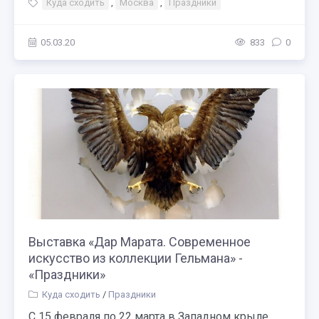
Куда сходить
,
Москва
,
Праздники
05.03.20
833
0
Выставка «Дар Марата. Современное
искусство из коллекции Гельмана» -
«Праздники»
Куда сходить
/
Праздники
С 15 февраля по 22 марта в Западном крыле