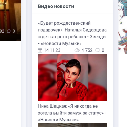
Видео новости
«Будет рождественский
подарочек»: Наталья Сидорцова
482
0
ждет второго ребенка - Звезды
- «Новости Музыки»
14.11.23
4 752
0
Нина Шацкая: «Я никогда не
хотела выйти замуж за статус» -
«Новости Музыки»