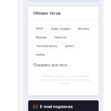
Облако тегов
KPOP
Куда сходить
Москва
Музыки
Новости
Частная жизнь
артист
клипы
Показать все теги
-- Начинайте делать все, что вы можете
сделать – и даже то, о чем можете хотя бы
мечтать.
-- Все дело в мыслях. Мысль — начало
всего. И мыслями можно управлять. И
поэтому главное дело совершенствования:
работать над мыслями.
E-mail подписка
-- Идите уверенно по направлению к мечте.