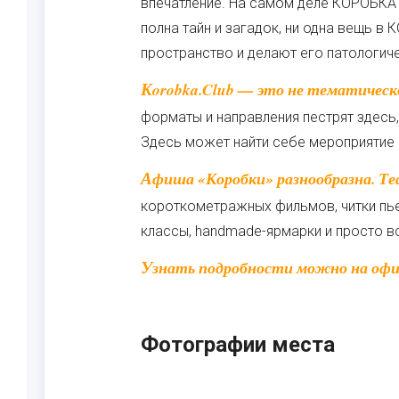
впечатление. На самом деле КОРОБКА 
полна тайн и загадок, ни одна вещь в
пространство и делают его патологич
Korobka.Club — это не тематическое место с однородным контентом. Различные
форматы и направления пестрят здесь
Здесь может найти себе мероприятие 
Афиша «Коробки» разнообразна. Театрализованные перформансы, показы
короткометражных фильмов, читки пьес
классы, handmade-ярмарки и просто вс
Узнать подробности можно на офиц
Фотографии места