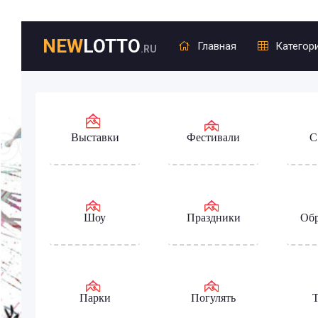
NEW
LOTTO
Главная
Категор
.RU
Выставки
Фестивали
С
Шоу
Праздники
Обр
Парки
Погулять
Т