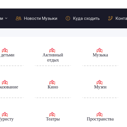
ии
Новости Музыки
Куда сходить
Конт
 детьми
Активный
Музыка
отдых
азование
Кино
Музеи
уристу
Театры
Пространства