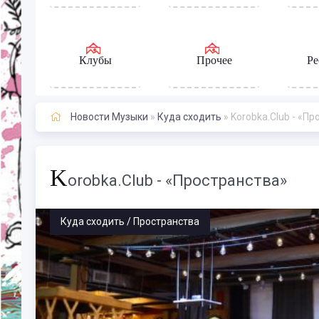
Клубы
Прочее
Ре
Новости Музыки
»
Куда сходить
» Korobka.Club - «П
K
orobka.Club - «Пространства»
Куда сходить / Пространства