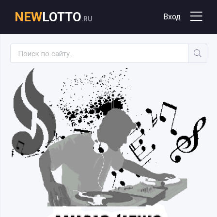
NEW
LOTTO
Вход
.RU