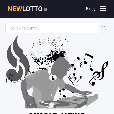
NEW
LOTTO
Вход
.RU