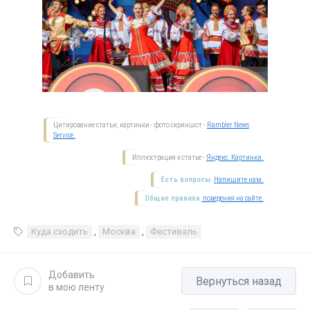
Цитирование статьи, картинки - фото скриншот -
Rambler News
Service.
Иллюстрация к статье -
Яндекс. Картинки.
Есть вопросы.
Напишите нам.
Общие правила
поведения на сайте.
Куда сходить
,
Москва
,
Фестиваль
Добавить
Вернуться назад
в мою ленту