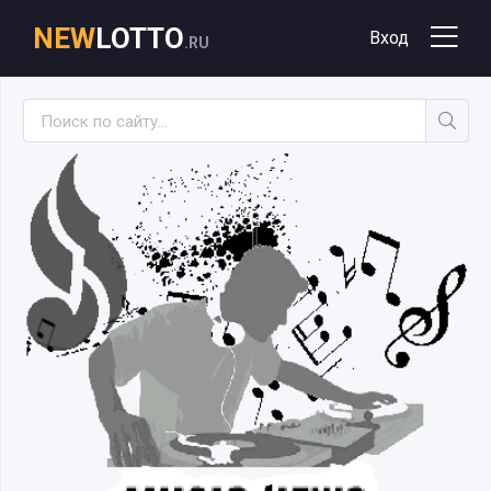
NEW
LOTTO
Вход
.RU