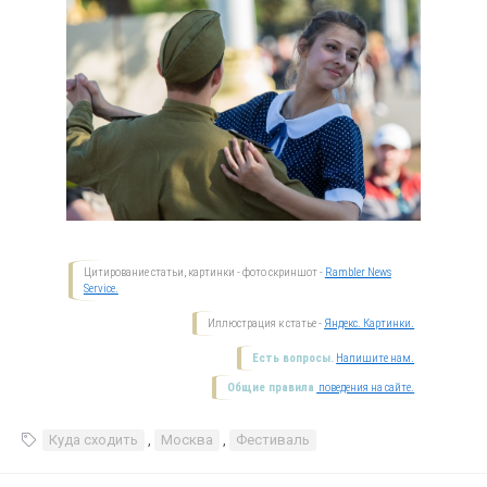
Цитирование статьи, картинки - фото скриншот -
Rambler News
Service.
Иллюстрация к статье -
Яндекс. Картинки.
Есть вопросы.
Напишите нам.
Общие правила
поведения на сайте.
Куда сходить
,
Москва
,
Фестиваль