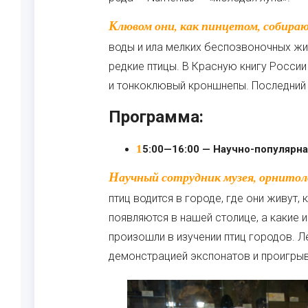
Клювом они, как пинцетом, собирают насекомых среди травы, достают из укрытий,
воды и ила мелких беспозвоночных жи
редкие птицы. В Красную книгу Росси
и тонкоклювый кроншнепы. Последний 
Программа:
15:00—16:00 — Научно-популярн
Научный сотрудник музея, орнитолог, расскажет о птицах Москве: сколько видов
птиц водится в городе, где они живут,
появляются в нашей столице, а какие 
произошли в изучении птиц городов. 
демонстрацией экспонатов и проигрыв