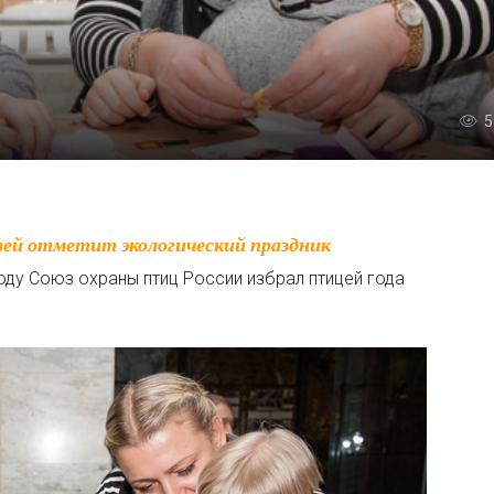
5
оду Союз охраны птиц России избрал птицей года