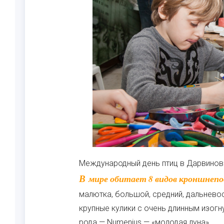
Международный день птиц в Дарвинов
В мире обитает 8 видов кроншнепов. Из них 5 видов гнездятся в России: кроншнеп-
малютка, большой, средний, дальнев
крупные кулики с очень длинным изог
рода — Numenius — «молодая луна».