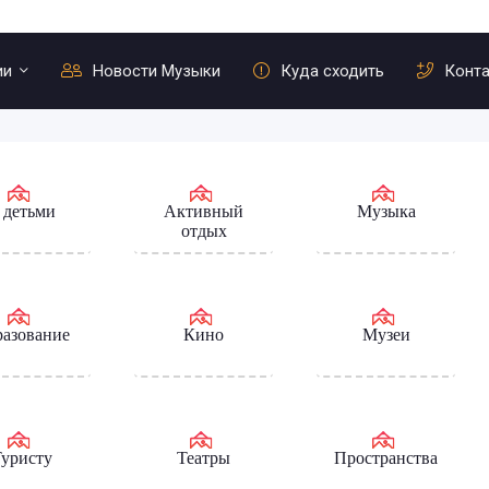
ии
Новости Музыки
Куда сходить
Конт
 детьми
Активный
Музыка
отдых
азование
Кино
Музеи
уристу
Театры
Пространства