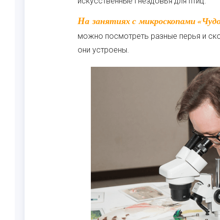
искусственные гнездовья для птиц.
На занятиях с микроскопами «Чудо-перья» (6+) и «Как устроена скорлупа яиц?» (6+)
можно посмотреть разные перья и ско
они устроены.