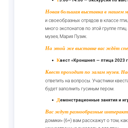
13:00—14:00 — Экскурсия по выс
Новая большая выставка в нашем музее посвящена одному из самых древних
и своеобразных отрядов в классе пти
много экспонатов по этой группе птиц
музея, Мария Пузик.
На этой же выставке вас ждёт сп
Квест «Кроншнеп — птица 2023 г
Квест проходит по залам музея. Надо найти определённых птиц и правильно
ответить на вопросы. Участники квест
будет заполнить гусиным пером.
Демонстрационные занятия и и
Вас ждут разнообразные интерактивные занятия и игры. На занятии «Птичьи
домики» (6+) вам расскажут о том, как