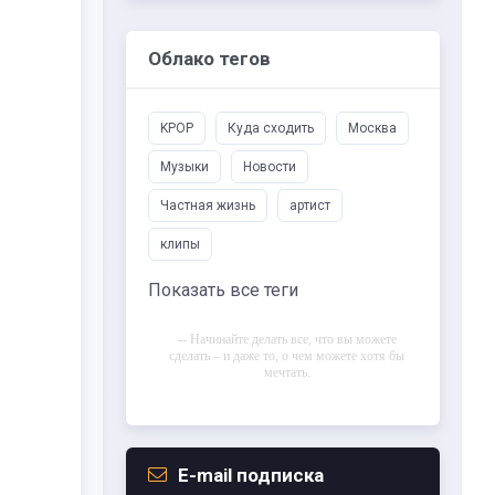
Облако тегов
KPOP
Куда сходить
Москва
Музыки
Новости
Частная жизнь
артист
клипы
Показать все теги
-- Начинайте делать все, что вы можете
сделать – и даже то, о чем можете хотя бы
мечтать.
-- Все дело в мыслях. Мысль — начало
всего. И мыслями можно управлять. И
поэтому главное дело совершенствования:
работать над мыслями.
E-mail подписка
-- Идите уверенно по направлению к мечте.