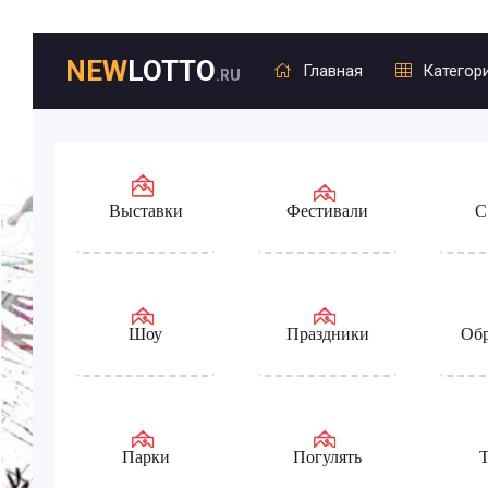
NEW
LOTTO
Главная
Категор
.RU
Выставки
Фестивали
С
Шоу
Праздники
Обр
Парки
Погулять
Т