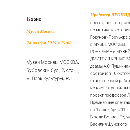
Продюсер ЛЕОНИД РОБЕРМАН и МУЗЕЙ МОСКВЫ
Б
орис
представляют про
по мотивам историч
Музей Москвы
Годунов» Премьера 
24 ноября 2019 в 19:00
в МУЗЕЕ МОСКВЫ…
П
РОБЕРМАН и МУЗЕЙ
ДМИТРИЯ КРЫМОВА 
Музей Москвы
МОСКВА,
драмы А.С. Пушкина
Зубовский бул., 2, стр. 1,
состоится 10 октяб
м. Парк культуры,
,
RU
станет первой рабо
во внетеатральном 
проект продюсера 
Премьерные спектак
по 17 октября 2019
В роли Бориса Году
Василия Шуйского 