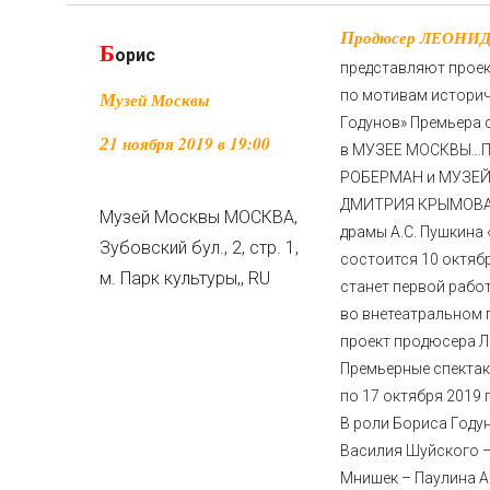
Продюсер ЛЕОНИД РОБЕРМАН и МУЗЕЙ МОСКВЫ
Б
орис
представляют про
по мотивам историч
Музей Москвы
Годунов» Премьера 
21 ноября 2019 в 19:00
в МУЗЕЕ МОСКВЫ…
П
РОБЕРМАН и МУЗЕЙ
ДМИТРИЯ КРЫМОВА 
Музей Москвы
МОСКВА,
драмы А.С. Пушкина
Зубовский бул., 2, стр. 1,
состоится 10 октяб
м. Парк культуры,
,
RU
станет первой рабо
во внетеатральном 
проект продюсера 
Премьерные спектак
по 17 октября 2019
В роли Бориса Году
Василия Шуйского 
Мнишек – Паулина А