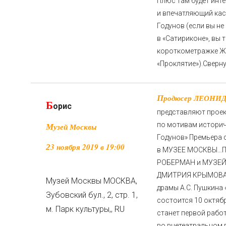
Плюс там будет инт
и впечатляющий кас
Годунов (если вы не
в «Сатириконе», вы 
короткометражке 
«Проклятие»).
Сверн
Продюсер ЛЕОНИД РОБЕРМАН и МУЗЕЙ МОСКВЫ
Б
орис
представляют про
по мотивам историч
Музей Москвы
Годунов» Премьера 
23 ноября 2019 в 19:00
в МУЗЕЕ МОСКВЫ…
П
РОБЕРМАН и МУЗЕЙ
ДМИТРИЯ КРЫМОВА 
Музей Москвы
МОСКВА,
драмы А.С. Пушкина
Зубовский бул., 2, стр. 1,
состоится 10 октяб
м. Парк культуры,
,
RU
станет первой рабо
во внетеатральном 