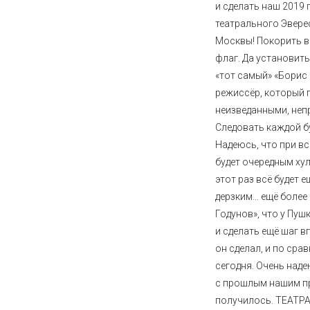
и сделать наш 2019
театрального Эвере
Москвы! Покорить в
флаг. Да установить 
«тот самый» «Борис
режиссёр, который 
неизведанными, неп
Следовать каждой бу
Надеюсь, что при вс
будет очередным ху
этот раз всё будет 
дерзким… ещё более 
Годунов», что у Пуш
и сделать ещё шаг в
он сделал, и по срав
сегодня. Очень наде
с прошлым нашим п
получилось. ТЕАТ