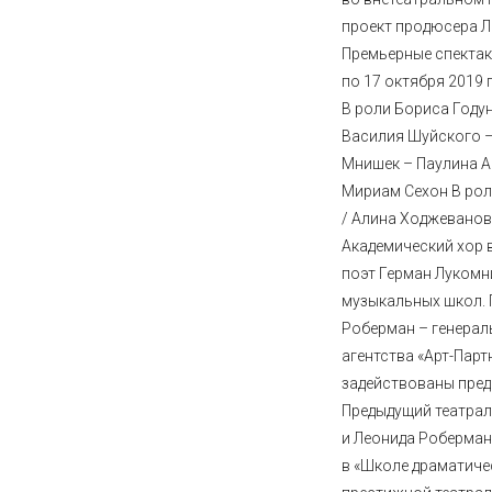
проект продюсера 
Премьерные спектак
по 17 октября 2019
В роли Бориса Году
Василия Шуйского 
Мнишек – Паулина А
Мириам Сехон В ро
/ Алина Ходжеванов
Академический хор 
поэт Герман Лукомн
музыкальных школ.
Роберман – генерал
агентства «Арт-Партн
задействованы пред
Предыдущий театра
и Леонида Роберман
в «Школе драматиче