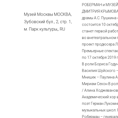
РОБЕРМАН и МУЗЕЙ
ДМИТРИЯ КРЫМОВА 
Музей Москвы
МОСКВА,
драмы А.С. Пушкина
Зубовский бул., 2, стр. 1,
состоится 10 октяб
м. Парк культуры,
,
RU
станет первой рабо
во внетеатральном 
проект продюсера 
Премьерные спектак
по 17 октября 2019
В роли Бориса Году
Василия Шуйского 
Мнишек – Паулина А
Мириам Сехон В ро
/ Алина Ходжеванов
Академический хор 
поэт Герман Лукомн
музыкальных школ.
Роберман – генерал