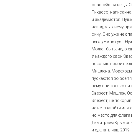
опаснейшая вещь. С
Пикассо, написанна
и академистов. Пушк
назад, мы к нему пр
окну. Оно уже не оп
него уже не дует. Ну
Может быть, надо е
У каждого свой Эве
покоряют свои верш
Мишлена. Мореходы 
пускаются во все т
чему они только ни 
Эверест, Мишлен, Ос
Эверест, не покори
на него взойти или 
но место для флага
Димитрием Крымовы
и сделать наш 2019