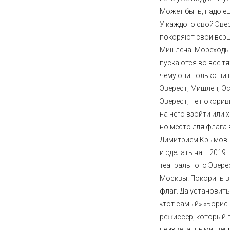
Может быть, надо е
У каждого свой Эве
покоряют свои верш
Мишлена. Мореходы 
пускаются во все т
чему они только ни 
Эверест, Мишлен, Ос
Эверест, не покори
на него взойти или 
но место для флага
Димитрием Крымовы
и сделать наш 2019
театрального Эвере
Москвы! Покорить в
флаг. Да установить 
«тот самый» «Борис
режиссёр, который 
неизведанными, неп