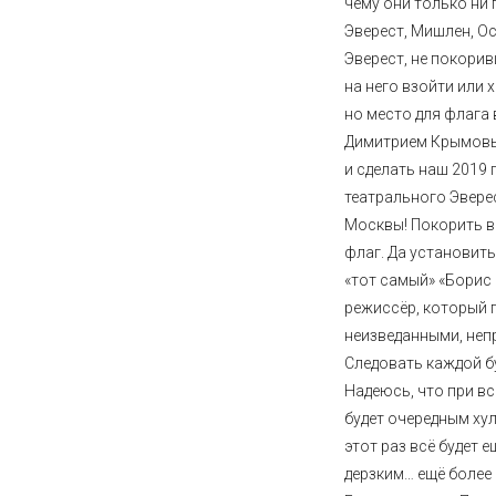
чему они только ни 
Эверест, Мишлен, Ос
Эверест, не покори
на него взойти или 
но место для флага
Димитрием Крымовы
и сделать наш 2019
театрального Эвере
Москвы! Покорить в
флаг. Да установить 
«тот самый» «Борис
режиссёр, который 
неизведанными, неп
Следовать каждой бу
Надеюсь, что при вс
будет очередным ху
этот раз всё будет 
дерзким… ещё более 