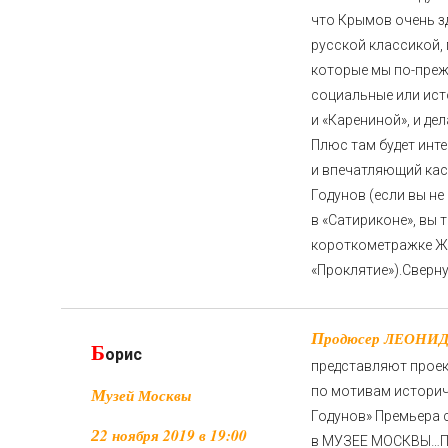
что Крымов очень з
русской классикой, 
которые мы по-преж
социальные или ист
и «Карениной», и де
Плюс там будет инт
и впечатляющий кас
Годунов (если вы не
в «Сатириконе», вы 
короткометражке 
«Проклятие»).
Сверн
Продюсер ЛЕОНИД РОБЕРМАН и МУЗЕЙ МОСКВЫ
Б
орис
представляют про
по мотивам историч
Музей Москвы
Годунов» Премьера 
22 ноября 2019 в 19:00
в МУЗЕЕ МОСКВЫ…
П