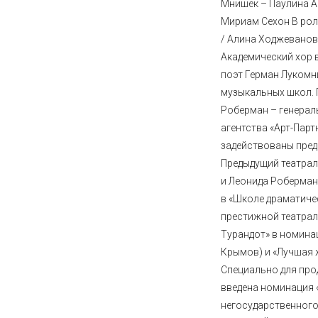
Мнишек – Паулина А
Мириам Сехон В ро
/ Алина Ходжеванов
Академический хор 
поэт Герман Лукомн
музыкальных школ.
Роберман – генерал
агентства «Арт-Партн
задействованы пред
Предыдущий театра
и Леонида Роберман
в «Школе драматиче
престижной театрал
Турандот» в номина
Крымов) и «Лучшая 
Специально для пр
введена номинация 
негосударственного