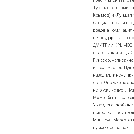
престижной театрал
Турандот» в номина
Крымов) и «Лучшая 
Специально для пр
введена номинация 
негосударственного
ДМИТРИЙ КРЫМОВ: «
опаснейшая вещь. С
Пикассо, написанна
и академистов. Пушк
назад, мы к нему пр
окну. Оно уже не оп
него уже не дует. Ну
Может быть, надо е
У каждого свой Эве
покоряют свои верш
Мишлена. Мореходы 
пускаются во все т