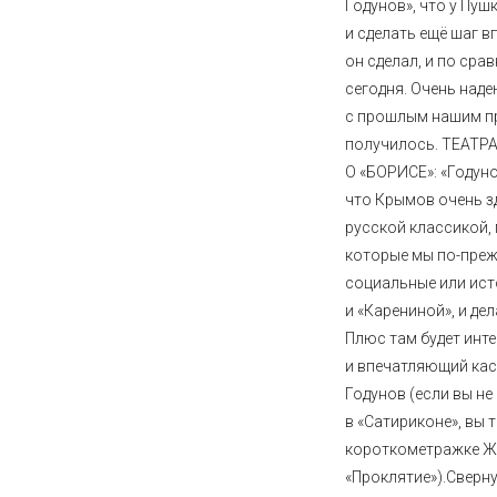
Годунов», что у Пуш
и сделать ещё шаг в
он сделал, и по срав
сегодня. Очень наде
с прошлым нашим п
получилось. ТЕАТ
О «БОРИСЕ»: «Годун
что Крымов очень з
русской классикой, 
которые мы по-преж
социальные или ист
и «Карениной», и де
Плюс там будет инт
и впечатляющий кас
Годунов (если вы не
в «Сатириконе», вы 
короткометражке 
«Проклятие»).
Сверн