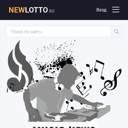
NEW
LOTTO
Вход
.RU