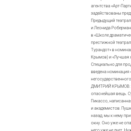
агентства «Арт-Партн
задействованы пред
Предыдущий театра
и Леонида Роберман
в «Школе драматиче
престижной театрал
Турандот» в номина
Крымов) и «Лучшая 
Специально для пр
введена номинация 
негосударственного
ДМИТРИЙ КРЫМОВ: «
опаснейшая вещь. С
Пикассо, написанна
и академистов. Пушк
назад, мы к нему пр
окну. Оно уже не оп
него уже не дует. Ну