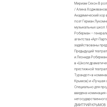
Мириам Сехон В ро
/ Алина Ходжеванов
Академический хор 
поэт Герман Лукомн
музыкальных школ.
Роберман – генерал
агентства «Арт-Партн
задействованы пред
Предыдущий театра
и Леонида Роберман
в «Школе драматиче
престижной театрал
Турандот» в номина
Крымов) и «Лучшая 
Специально для пр
введена номинация 
негосударственного
ДМИТРИЙ КРЫМОВ: «