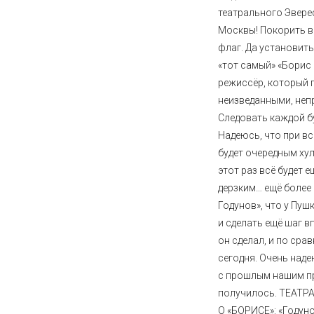
театрального Эвере
Москвы! Покорить в
флаг. Да установить 
«тот самый» «Борис
режиссёр, который 
неизведанными, неп
Следовать каждой бу
Надеюсь, что при вс
будет очередным ху
этот раз всё будет 
дерзким… ещё более 
Годунов», что у Пуш
и сделать ещё шаг в
он сделал, и по срав
сегодня. Очень наде
с прошлым нашим п
получилось. ТЕАТ
О «БОРИСЕ»: «Годун