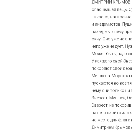
ДМИТРИЙ КРЫМОВ: «
опаснейшая вещь. С
Пикассо, написанна
и академистов. Пушк
назад, мы к нему пр
окну. Оно уже не оп
него уже не дует. Ну
Может быть, надо е
У каждого свой Эве
покоряют свои верш
Мишлена. Мореходы 
пускаются во все т
чему они только ни 
Эверест, Мишлен, Ос
Эверест, не покори
на него взойти или 
но место для флага
Димитрием Крымовы