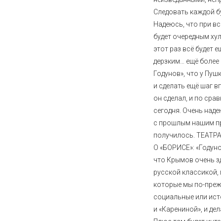
Следовать каждой бу
Надеюсь, что при вс
будет очередным ху
этот раз всё будет 
дерзким… ещё более 
Годунов», что у Пуш
и сделать ещё шаг в
он сделал, и по срав
сегодня. Очень наде
с прошлым нашим п
получилось. ТЕАТ
О «БОРИСЕ»: «Годун
что Крымов очень з
русской классикой, 
которые мы по-преж
социальные или ист
и «Карениной», и де