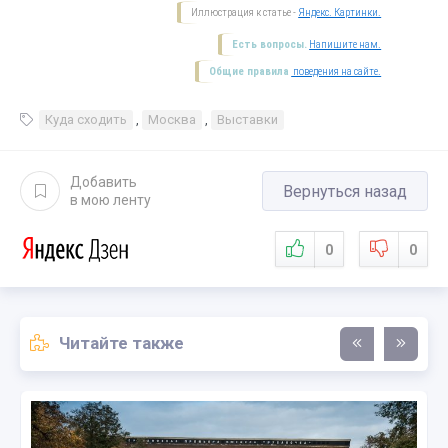
Иллюстрация к статье -
Яндекс. Картинки.
Есть вопросы.
Напишите нам.
Общие правила
поведения на сайте.
Куда сходить
,
Москва
,
Выставки
Добавить
Вернуться назад
в мою ленту
0
0
Читайте также