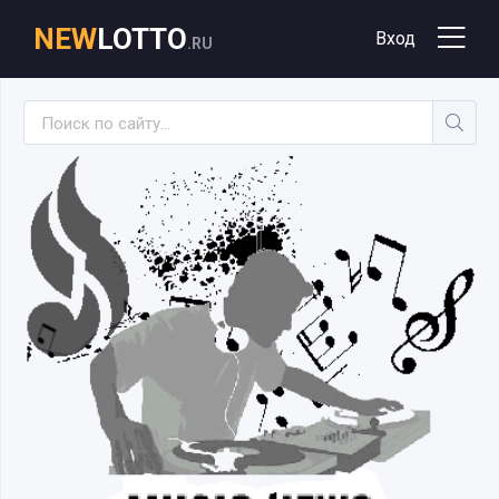
NEW
LOTTO
Вход
.RU