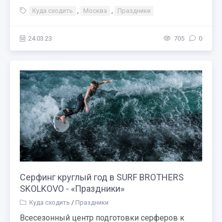
Куда сходить
,
Москва
,
Праздники
24.03.23
705
0
Серфинг круглый год в SURF BROTHERS
SKOLKOVO - «Праздники»
Куда сходить
/
Праздники
Всесезонный центр подготовки серферов к