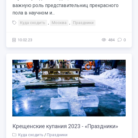
важную роль представительниц прекрасного
пола в научном и...
Куда сходить
,
Москва
,
Праздники
10.02.23
484
0
Крещенские купания 2023 - «Праздники»
Куда сходить
/
Праздники