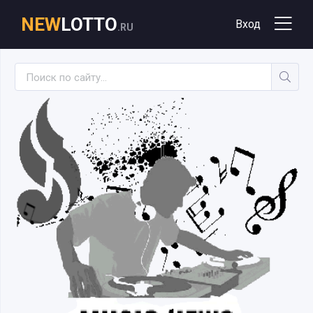
NEW
LOTTO
Вход
.RU