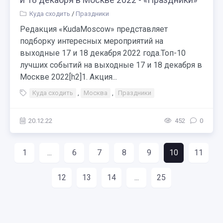
Куда сходить
/
Праздники
Редакция «KudaMoscow» представляет
подборку интересных мероприятий на
выходные 17 и 18 декабря 2022 года.Топ-10
лучших событий на выходные 17 и 18 декабря в
Москве 2022[h2]1. Акция...
Куда сходить
,
Москва
,
Праздники
20.12.22
452
0
1
...
6
7
8
9
10
11
12
13
14
...
25