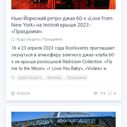
Нью-Йоркский ретро-джаз 60-х «Love from
New York» на теплой крыше 2023 -
«Праздники»
Куда сходить
/
Праздники
16 и 23 апреля 2023 года Roofevents приглашает
окунуться в атмосферу элитного джаз-клуба 60-
х на крыше роскошной Radisson Collection. «Fly
me to the Moon», «I Love You Baby», «Volare» и...
Куда сходить
,
Москва
,
Праздники
10.04.23
774
0