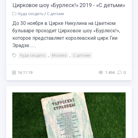
Цирковое шоу «Бурлеск!» 2019 - «С детьми»
Куда сходить
/
С детьми
До 30 ноября в Цирке Никулина на Цветном
бульваре проходит Цирковое шоу «Бурлеск!»,
которое представляет королевский цирк Гии
Эрадзе.......
Куда сходить
,
Москва
,
С детьми
16.11.19
1 494
0