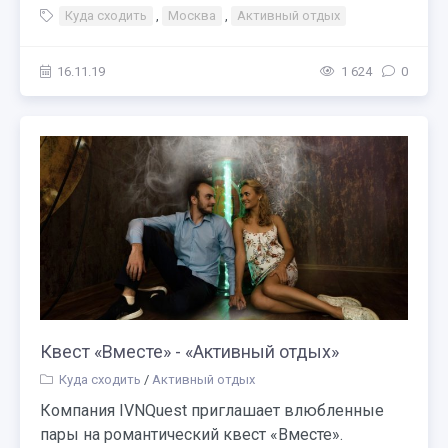
Куда сходить
,
Москва
,
Активный отдых
16.11.19
1 624
0
Квест «Вместе» - «Активный отдых»
Куда сходить
/
Активный отдых
Компания IVNQuest приглашает влюбленные
пары на романтический квест «Вместе».