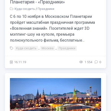
Планетария - «Праздники»
Куда сходить
/
Праздники
С 6 по 10 ноября в Московском Планетарии
пройдет масштабная праздничная программа
«Вселенная знаний». Посетителей ждет 3D
мэппинг-шоу на куполе, премьера
полнокупольного фильма, бесплатные...
Куда сходить
,
Москва
,
Праздники
16.11.19
1 554
0