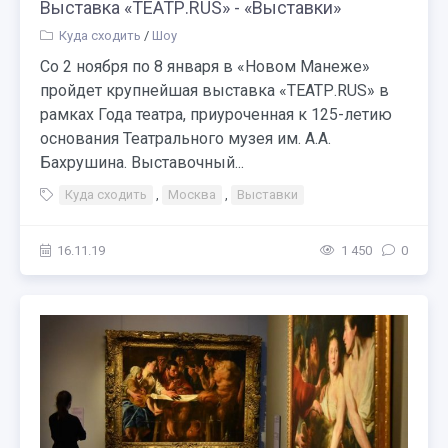
Выставка «ТЕАТР.RUS» - «Выставки»
Куда сходить
/
Шоу
Со 2 ноября по 8 января в «Новом Манеже»
пройдет крупнейшая выставка «ТЕАТР.RUS» в
рамках Года театра, приуроченная к 125-летию
основания Театрального музея им. А.А.
Бахрушина. Выставочный...
Куда сходить
,
Москва
,
Выставки
16.11.19
1 450
0