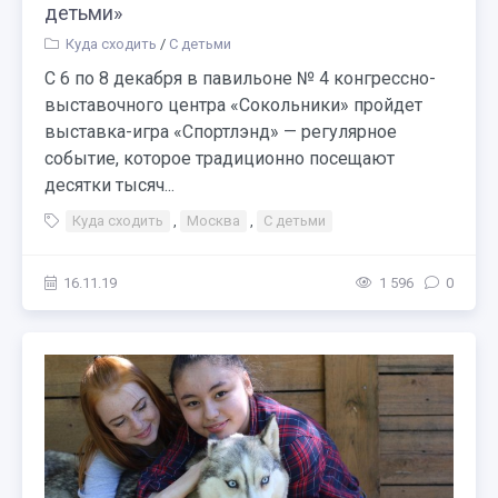
детьми»
Куда сходить
/
С детьми
С 6 по 8 декабря в павильоне № 4 конгрессно-
выставочного центра «Сокольники» пройдет
выставка-игра «Спортлэнд» — регулярное
событие, которое традиционно посещают
десятки тысяч...
Куда сходить
,
Москва
,
С детьми
16.11.19
1 596
0