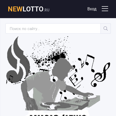
NEW
LOTTO
Вход
.RU