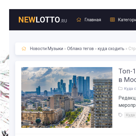
NEW
LOTTO
Главная
Категор
.RU
Новости Музыки
»
Облако тегов
»
куда сходить
» Стр
Топ-1
в Мос
Куда 
Редакц
меропри
Куда