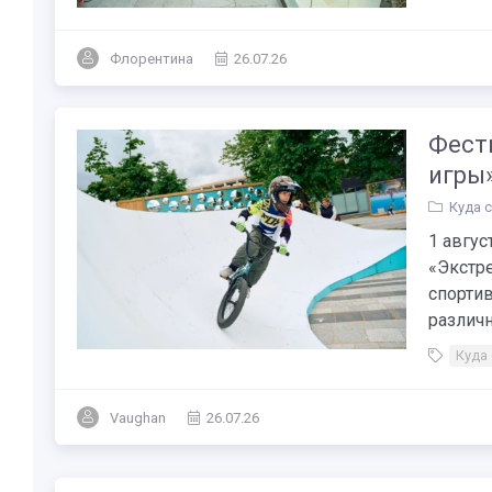
Флорентина
26.07.26
Фест
игры»
Куда 
1 авгу
«Экстр
спорти
различн
Куда
Vaughan
26.07.26