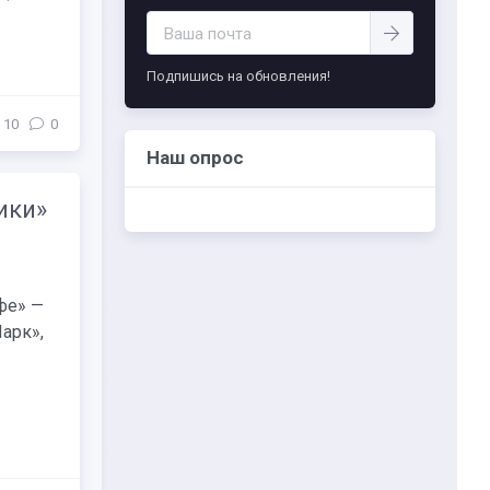
-- Самое большое богатство — это ум. Самая
большая нищета — глупость. Из всех страхов
самый пугающий — самолюбование.
Подпишись на обновления!
-- Лучшее, что можно сделать с хорошим
советом, это пропустить его мимо ушей. Он
10
0
никогда не бывает полезен никому, кроме
того, кто его дал.
Наш опрос
-- Люблю давать советы и очень не люблю,
когда их дают мне.
ики»
фе» —
арк»,