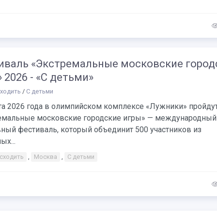
иваль «Экстремальные московские город
 2026 - «С детьми»
сходить
/
С детьми
ста 2026 года в олимпийском комплексе «Лужники» пройду
емальные московские городские игры» — международный
вный фестиваль, который объединит 500 участников из
ых...
 сходить
,
Москва
,
С детьми