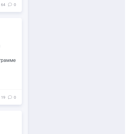
64
0
й
ограмме
19
0