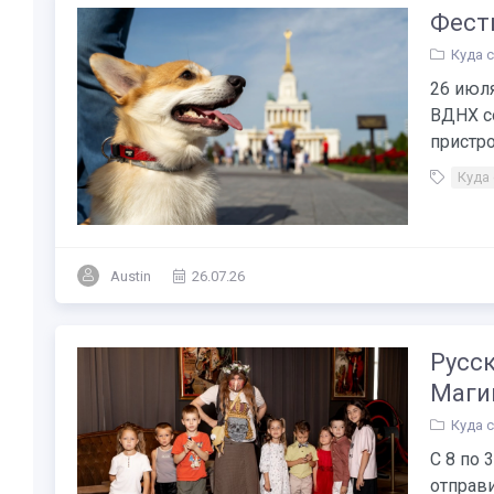
Фест
Куда 
26 июл
ВДНХ с
пристро
Куда
Austin
26.07.26
Русск
Магии
Куда 
С 8 по 
отправи