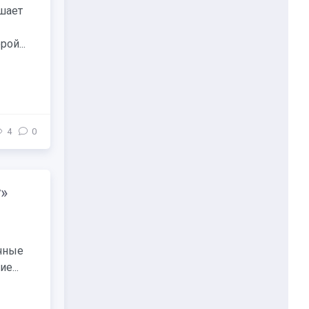
ашает
ой...
4
0
»
ичные
е...