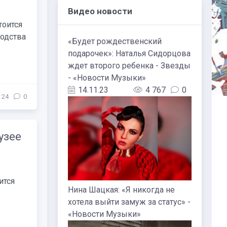
Видео новости
тоится
водства
«Будет рождественский
подарочек»: Наталья Сидорцова
ждет второго ребенка - Звезды
- «Новости Музыки»
14.11.23
4 767
0
24
0
узее
ится
Нина Шацкая: «Я никогда не
хотела выйти замуж за статус» -
«Новости Музыки»