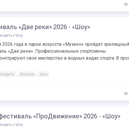
валь «Две реки» 2026 - «Шоу»
сходить
/
Шоу
я 2026 года в парке искусств «Музеон» пройдет зрелищны
аль «Две реки». Профессиональные спортсмены
онстрируют свое мастерство в водных видах спорта. В пр
 сходить
,
Москва
,
Шоу
фестиваль «ПроДвижение» 2026 - «Шоу»
сходить
/
Шоу