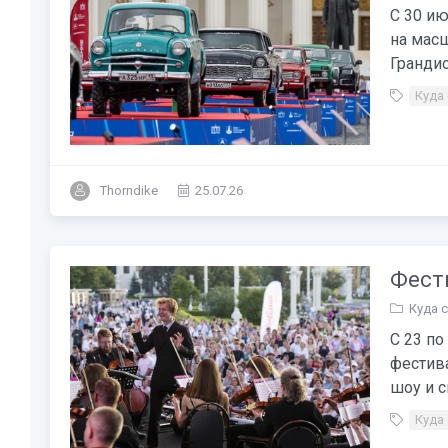
С 30 ию
на мас
Грандио
Куда
Thorndike
25.07.26
Фести
Куда 
С 23 п
фестив
шоу и с
Куда