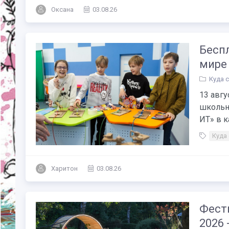
Оксана
03.08.26
Бесп
мире 
Куда 
13 авг
школьн
ИТ» в к
Куда
Харитон
03.08.26
Фест
2026 