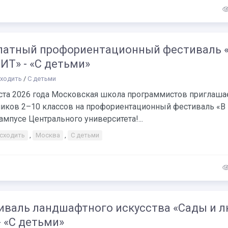
латный профориентационный фестиваль 
ИТ» - «С детьми»
сходить
/
С детьми
уста 2026 года Московская школа программистов приглаша
иков 2–10 классов на профориентационный фестиваль «В
ампусе Центрального университета!...
 сходить
,
Москва
,
С детьми
иваль ландшафтного искусства «Сады и 
- «С детьми»