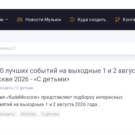
ии
Новости Музыки
Куда сходить
Конт
аница 2
0 лучших событий на выходные 1 и 2 авгу
кве 2026 - «С детьми»
сходить
/
С детьми
ия «KudaMoscow» представляет подборку интересных
ятий на выходные 1 и 2 августа 2026 года....
 сходить
,
Москва
,
С детьми