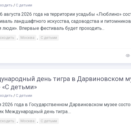
сходить
/
С детьми
16 августа 2026 года на территории усадьбы «Люблино» сос
тиваль ландшафтного искусства, садоводства и питомнико
 люди». Впервые фестиваль будет проходить...
 сходить
,
Москва
,
С детьми
ународный день тигра в Дарвиновском м
- «С детьми»
сходить
/
С детьми
я 2026 года в Государственном Дарвиновском музее состо
к Международный день тигра....
 сходить
,
Москва
,
С детьми