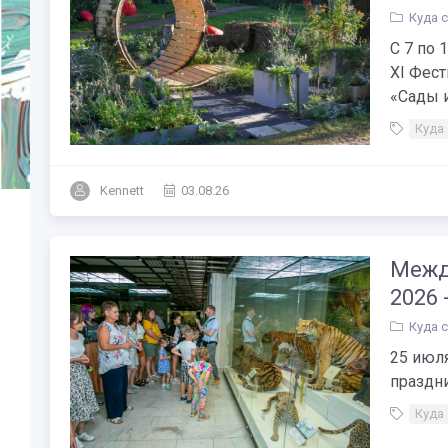
Куда 
С 7 по 
XI Фес
«Сады и
Куда
Kennett
03.08.26
Межд
2026 
Куда 
25 июл
праздни
Куда