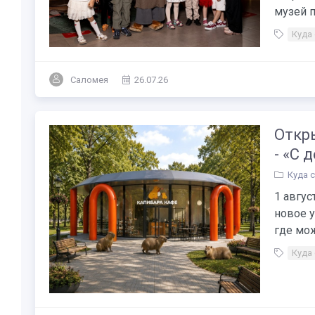
музей п
Куда
Саломея
26.07.26
Откр
- «С 
Куда 
1 авгус
новое у
где мож
Куда