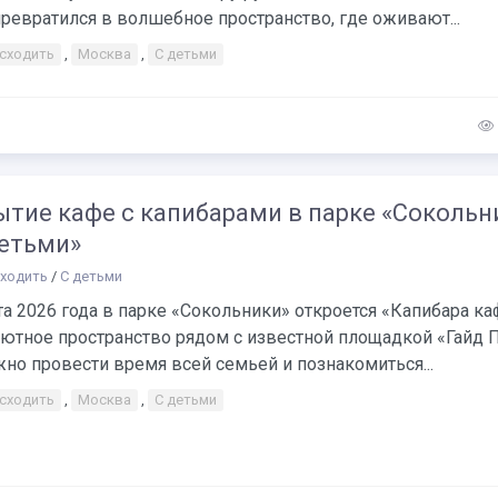
ревратился в волшебное пространство, где оживают...
 сходить
,
Москва
,
С детьми
ытие кафе с капибарами в парке «Сокольн
детьми»
сходить
/
С детьми
та 2026 года в парке «Сокольники» откроется «Капибара ка
ютное пространство рядом с известной площадкой «Гайд П
но провести время всей семьей и познакомиться...
 сходить
,
Москва
,
С детьми