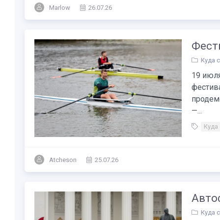
Marlow
26.07.26
Фести
Куда 
19 июл
фестив
продем
—...
Куда
Atcheson
25.07.26
Авто
Куда 