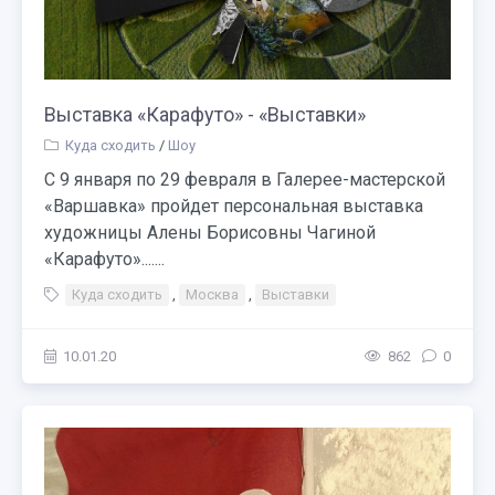
Выставка «Карафуто» - «Выставки»
Куда сходить
/
Шоу
С 9 января по 29 февраля в Галерее-мастерской
«Варшавка» пройдет персональная выставка
художницы Алены Борисовны Чагиной
«Карафуто».......
Куда сходить
,
Москва
,
Выставки
10.01.20
862
0