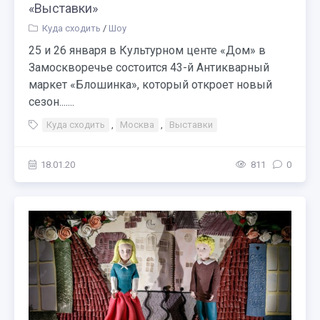
«Выставки»
Куда сходить
/
Шоу
25 и 26 января в Культурном центе «Дом» в
Замоскворечье состоится 43-й Антикварный
маркет «Блошинка», который откроет новый
сезон.......
Куда сходить
,
Москва
,
Выставки
18.01.20
811
0