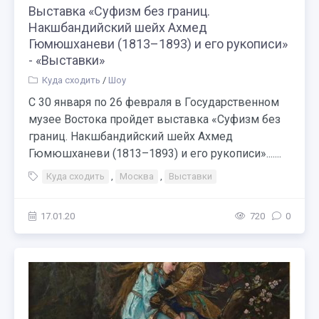
Выставка «Суфизм без границ.
Накшбандийский шейх Ахмед
Гюмюшханеви (1813–1893) и его рукописи»
- «Выставки»
Куда сходить
/
Шоу
С 30 января по 26 февраля в Государственном
музее Востока пройдет выставка «Суфизм без
границ. Накшбандийский шейх Ахмед
Гюмюшханеви (1813–1893) и его рукописи».......
Куда сходить
,
Москва
,
Выставки
17.01.20
720
0