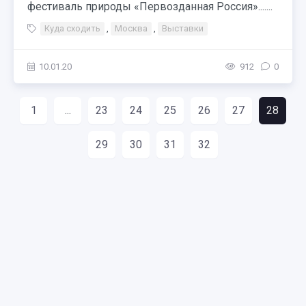
фестиваль природы «Первозданная Россия».......
Куда сходить
,
Москва
,
Выставки
10.01.20
912
0
1
...
23
24
25
26
27
28
29
30
31
32