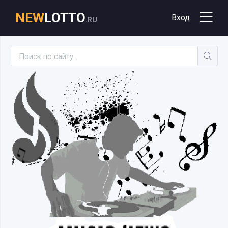
NEW
LOTTO
Вход
.RU